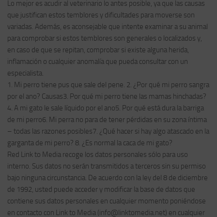
Lo mejor es acudir al veterinario lo antes posible, ya que las causas
que justifican estos temblores y dificultades para moverse son
variadas. Además, es aconsejable que intente examinar a su animal
para comprobar si estos temblores son generales o localizados y,
en caso de que se repitan, comprobar si existe alguna herida,
inflamación o cualquier anomalía que pueda consultar con un
especialista.
1. Mi perro tiene pus que sale del pene. 2. ¿Por qué mi perro sangra
por el ano? Causas3. Por qué mi perro tiene las mamas hinchadas?
4. A mi gato le sale líquido por el ano5. Por qué está dura la barriga
de mi perro6. Mi perra no para de tener pérdidas en su zona íntima
– todas las razones posibles7. ¿Qué hacer si hay algo atascado en la
garganta de mi perro? 8. ¿Es normal la caca de mi gato?
Red Link to Media recoge los datos personales sólo para uso
interno. Sus datos no serán transmitidos a terceros sin su permiso
bajo ninguna circunstancia. De acuerdo con la ley del 8 de diciembre
de 1992, usted puede acceder y modificar la base de datos que
contiene sus datos personales en cualquier momento poniéndose
en contacto con Link to Media (
info@linktomedia.net
) en cualquier