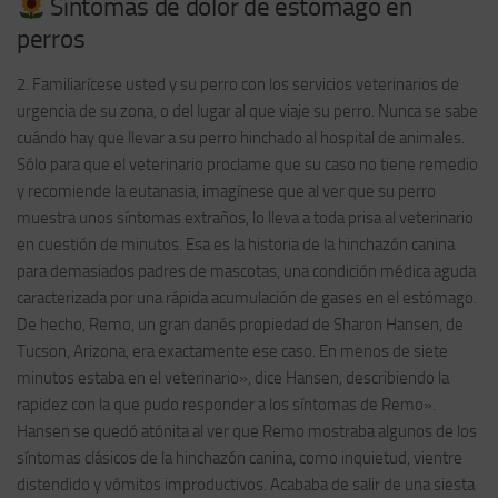
Síntomas de dolor de estómago en
perros
2. Familiarícese usted y su perro con los servicios veterinarios de
urgencia de su zona, o del lugar al que viaje su perro. Nunca se sabe
cuándo hay que llevar a su perro hinchado al hospital de animales.
Sólo para que el veterinario proclame que su caso no tiene remedio
y recomiende la eutanasia, imagínese que al ver que su perro
muestra unos síntomas extraños, lo lleva a toda prisa al veterinario
en cuestión de minutos. Esa es la historia de la hinchazón canina
para demasiados padres de mascotas, una condición médica aguda
caracterizada por una rápida acumulación de gases en el estómago.
De hecho, Remo, un gran danés propiedad de Sharon Hansen, de
Tucson, Arizona, era exactamente ese caso. En menos de siete
minutos estaba en el veterinario», dice Hansen, describiendo la
rapidez con la que pudo responder a los síntomas de Remo».
Hansen se quedó atónita al ver que Remo mostraba algunos de los
síntomas clásicos de la hinchazón canina, como inquietud, vientre
distendido y vómitos improductivos. Acababa de salir de una siesta