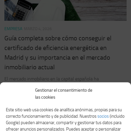
EMPRESA
MARZO 4, 2026
Guía completa sobre cómo conseguir el
certificado de eficiencia energética en
Madrid y su importancia en el mercado
inmobiliario actual
El mercado inmobiliario en la capital española ha
experimentado una transformación significativa en los últimos
Gestionar el consentimiento de
años, impulsada no solo por las fluctuaciones económicas
las cookies
habituales sino también por una creciente conciencia
ambiental y regulatoria. La...
Este sitio web usa cookies de analítica anónimas, propias para su
correcto funcionamiento y de publicidad. Nuestros
socios
(incluido
Google) pueden almacenar, compartir y gestionar tus datos para
ofrecer anuncios personalizados. Puedes aceptar o personalizar