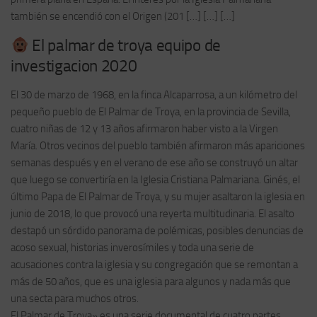
también se encendió con el Origen (201 […] […] […]
El palmar de troya equipo de
investigacion 2020
El 30 de marzo de 1968, en la finca Alcaparrosa, a un kilómetro del
pequeño pueblo de El Palmar de Troya, en la provincia de Sevilla,
cuatro niñas de 12 y 13 años afirmaron haber visto a la Virgen
María. Otros vecinos del pueblo también afirmaron más apariciones
semanas después y en el verano de ese año se construyó un altar
que luego se convertiría en la Iglesia Cristiana Palmariana. Ginés, el
último Papa de El Palmar de Troya, y su mujer asaltaron la iglesia en
junio de 2018, lo que provocó una reyerta multitudinaria. El asalto
destapó un sórdido panorama de polémicas, posibles denuncias de
acoso sexual, historias inverosímiles y toda una serie de
acusaciones contra la iglesia y su congregación que se remontan a
más de 50 años, que es una iglesia para algunos y nada más que
una secta para muchos otros.
El Palmar de Troya» es una serie documental de cuatro partes