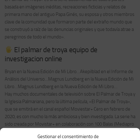
basada en imágenes inéditas, recreaciones ficticias y relatos de
primera mano del antiguo Papa Ginés, su esposa y otros miembros
clave de la comunidad que formaron parte del extraño mundo que
se construyó a raíz de las denuncias originales y que todavía atrae a
peregrinos de todo el mundo».
El palmar de troya equipo de
investigacion online
Bryan en la Nueva Edición de Mi Libro…Akepilblad en el Informe de
Análisis del Universo…Magnus Lundberg en la Nueva Edición de Mi
Libro…Magnus Lundberg en la Nueva Edición de Mi Libro…
Hay muchos documentales de televisión sobre El Palmar de Troya y
la Iglesia Palmariana, pero la última película, «El Palmar de Troya»,
que se emitirá en el canal español Moviestar+ Cero en febrero de
2020, es con mucho la más ambiciosa y bien investigada. La serie ha
sido creada por Movistar+ en colaboración con 100 Balas (Mediapro
Studio) de Israel del Santo y 93 Metros, y con Daniel Boluda a cargo
Gestionar el consentimiento de
de la investigación.