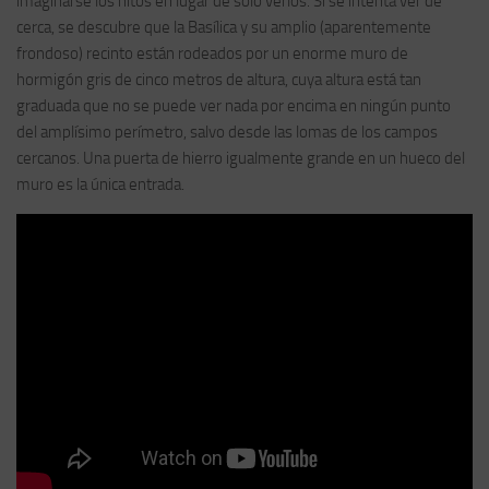
imaginarse los hitos en lugar de sólo verlos. Si se intenta ver de
cerca, se descubre que la Basílica y su amplio (aparentemente
frondoso) recinto están rodeados por un enorme muro de
hormigón gris de cinco metros de altura, cuya altura está tan
graduada que no se puede ver nada por encima en ningún punto
del amplísimo perímetro, salvo desde las lomas de los campos
cercanos. Una puerta de hierro igualmente grande en un hueco del
muro es la única entrada.