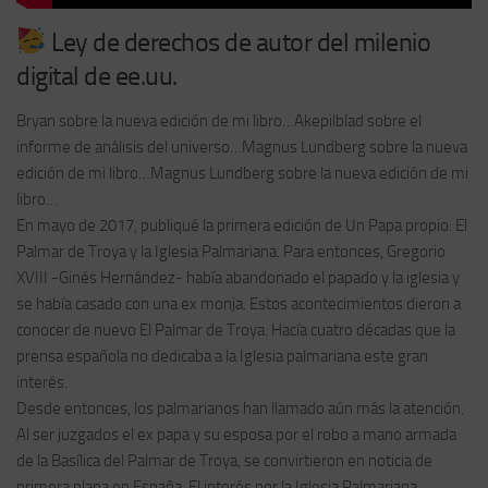
Ley de derechos de autor del milenio
digital de ee.uu.
Bryan sobre la nueva edición de mi libro…Akepilblad sobre el
informe de análisis del universo…Magnus Lundberg sobre la nueva
edición de mi libro…Magnus Lundberg sobre la nueva edición de mi
libro…
En mayo de 2017, publiqué la primera edición de Un Papa propio: El
Palmar de Troya y la Iglesia Palmariana. Para entonces, Gregorio
XVIII -Ginés Hernández- había abandonado el papado y la iglesia y
se había casado con una ex monja. Estos acontecimientos dieron a
conocer de nuevo El Palmar de Troya. Hacía cuatro décadas que la
prensa española no dedicaba a la Iglesia palmariana este gran
interés.
Desde entonces, los palmarianos han llamado aún más la atención.
Al ser juzgados el ex papa y su esposa por el robo a mano armada
de la Basílica del Palmar de Troya, se convirtieron en noticia de
primera plana en España. El interés por la Iglesia Palmariana