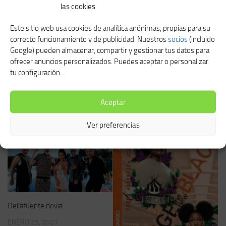
las cookies
A partir de finales de los años 60, el equipo de producción pudo
encontrar interesantes contenidos de imagen y vídeo y raras
Este sitio web usa cookies de analítica anónimas, propias para su
grabaciones de audio de Clemente Domínguez, el futuro Papa
correcto funcionamiento y de publicidad. Nuestros
socios
(incluido
Gregorio XVII, mientras transmitía los supuestos mensajes
Google) pueden almacenar, compartir y gestionar tus datos para
celestiales. Además, el documental contiene breves recreaciones
ofrecer anuncios personalizados. Puedes aceptar o personalizar
de incidentes significativos de la historia de Palma.
tu configuración.
Aceptar
Ver preferencias
TAMBIÉN TE PODRÍA GUSTAR...
Dellafuente novia
ENERO 25, 2021