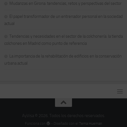
Mudanzas en Girona: tendencias, retos y perspectivas del sector
El papel transformador de un entrenador personal en la sociedad
actual
Tendencias y necesidades en el sector de la colchonería: la tienda
colchones en Madrid como punto de referencia
La importancia de la rehabilitación de edificios en la conservación
urbana actual
AyVisa © 2026. Todos los derechos reservados.
Funciona con
- Diseñado con el
Tema Hueman