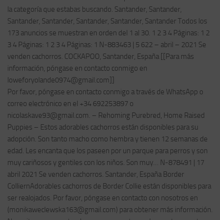
la categoría que estabas buscando. Santander, Santander,
Santander, Santander, Santander, Santander, Santander Todos los
173 anuncios se muestran en orden del 1 al 30. 1 2 3 4 Páginas: 1 2
3 4 Páginas: 1 2 3 4 Páginas: 1 N-883463 | 5 622 – abril – 2021 Se
venden cachorros. COCKAPOO, Santander, España [[Para más
información, póngase en contacto conmigo en
loweforyolande0974@gmail.com
]]
Por favor, póngase en contacto conmigo a través de WhatsApp o
correo electrónico en el +34 692253897 o
nicolaskave93@gmail.com
. – Rehoming Purebred, Home Raised
Puppies – Estos adorables cachorros están disponibles para su
adopción. Son tanto macho como hembra y tienen 12 semanas de
edad. Les encanta que los paseen por un parque para perros y son
muy cariñosos y gentiles con los niños. Son muy… N-878491 | 17
abril 2021 Se venden cachorros. Santander, España Border
ColliernAdorables cachorros de Border Collie están disponibles para
ser realojados. Por favor, póngase en contacto con nosotros en
(
monikaweclewska163@gmail.com
) para obtener más información.