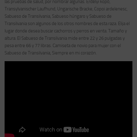
las pruebas de salud, por nombrar algunas. Erdélyi kopó,
Transylvanischer Laufhund, Ungarische Bracke, Copoi ardelenesc,
Sabueso de Transilvania, Sabueso húngaro y Sabueso de
Transilvania son algunos de los otros nombres de esta raza. Elija el
lugar donde desea buscar cachorros y perros en venta. Tamaño y
altura: El Sabueso de Transilvania mide entre 22 y 26 pulgadas y
pesa entre 66 y 77 libras. Camiseta de novio para mujer con el
Sabueso de Transilvania, Siempre en mi corazón.