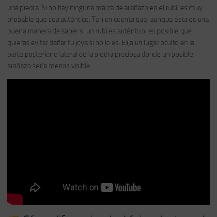
una piedra. Si no hay ninguna marca de arañazo en el rubí, es muy
probable que sea auténtico. Ten en cuenta que, aunque ésta es una
buena manera de saber si un rubí es auténtico, es posible que
quieras evitar dañar tu joya si no lo es. Elija un lugar oculto en la
parte posterior o lateral de la piedra preciosa donde un posible
arañazo sería menos visible.