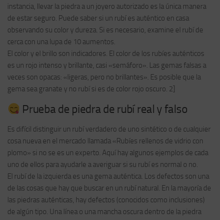
instancia, llevar la piedra a un joyero autorizado es la única manera
de estar seguro. Puede saber si un rubí es auténtico en casa
observando su color y dureza. Si es necesario, examine el rubí de
cerca con una lupa de 10 aumentos.
El color y el brillo son indicadores. El color de los rubíes auténticos
es un rojo intenso y brillante, casi «semáforo». Las gemas falsas a
veces son opacas: «ligeras, pero no brillantes». Es posible que la
gema sea granate y no rubí si es de color rojo oscuro. 2]
Prueba de piedra de rubí real y falso
Es difícil distinguir un rubí verdadero de uno sintético o de cualquier
cosa nueva en el mercado llamada «Rubíes rellenos de vidrio con
plomo» si no se es un experto. Aquí hay algunos ejemplos de cada
uno de ellos para ayudarle a averiguar si su rubí es normal o no.
El rubí de la izquierda es una gema auténtica. Los defectos son una
de las cosas que hay que buscar en un rubí natural. En la mayoría de
las piedras auténticas, hay defectos (conocidos como inclusiones)
de algún tipo. Una línea o una mancha oscura dentro de la piedra