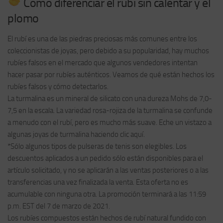
Cómo diferenciar el rubí sin calentar y el
plomo
El rubí es una de las piedras preciosas más comunes entre los
coleccionistas de joyas, pero debido a su popularidad, hay muchos
rubíes falsos en el mercado que algunos vendedores intentan
hacer pasar por rubíes auténticos. Veamos de qué están hechos los
rubíes falsos y cómo detectarlos.
La turmalina es un mineral de silicato con una dureza Mohs de 7,0-
7,5 en la escala. La variedad rosa-rojiza de la turmalina se confunde
a menudo con el rubí, pero es mucho más suave. Eche un vistazo a
algunas joyas de turmalina haciendo clic aquí.
*Sólo algunos tipos de pulseras de tenis son elegibles. Los
descuentos aplicados a un pedido sólo están disponibles para el
artículo solicitado, y no se aplicarán a las ventas posteriores o a las
transferencias una vez finalizada la venta. Esta oferta no es
acumulable con ninguna otra. La promoción terminará a las 11:59
p.m. EST del 7 de marzo de 2021.
Los rubíes compuestos están hechos de rubí natural fundido con