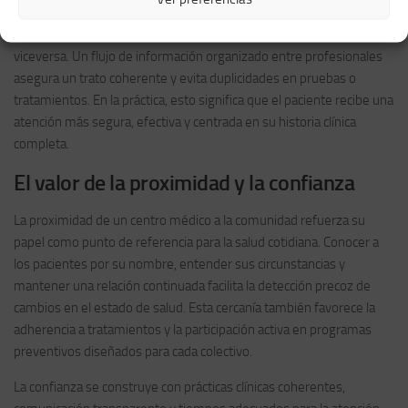
entre disciplinas, intercambiando conocimientos sobre cómo
determinadas condiciones sistémicas afectan la cavidad oral y
viceversa. Un flujo de información organizado entre profesionales
asegura un trato coherente y evita duplicidades en pruebas o
tratamientos. En la práctica, esto significa que el paciente recibe una
atención más segura, efectiva y centrada en su historia clínica
completa.
El valor de la proximidad y la confianza
La proximidad de un centro médico a la comunidad refuerza su
papel como punto de referencia para la salud cotidiana. Conocer a
los pacientes por su nombre, entender sus circunstancias y
mantener una relación continuada facilita la detección precoz de
cambios en el estado de salud. Esta cercanía también favorece la
adherencia a tratamientos y la participación activa en programas
preventivos diseñados para cada colectivo.
La confianza se construye con prácticas clínicas coherentes,