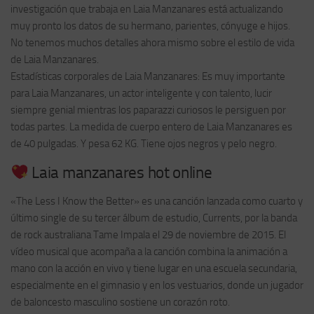
investigación que trabaja en Laia Manzanares está actualizando
muy pronto los datos de su hermano, parientes, cónyuge e hijos.
No tenemos muchos detalles ahora mismo sobre el estilo de vida
de Laia Manzanares.
Estadísticas corporales de Laia Manzanares: Es muy importante
para Laia Manzanares, un actor inteligente y con talento, lucir
siempre genial mientras los paparazzi curiosos le persiguen por
todas partes. La medida de cuerpo entero de Laia Manzanares es
de 40 pulgadas. Y pesa 62 KG. Tiene ojos negros y pelo negro.
Laia manzanares hot online
«The Less I Know the Better» es una canción lanzada como cuarto y
último single de su tercer álbum de estudio, Currents, por la banda
de rock australiana Tame Impala el 29 de noviembre de 2015. El
vídeo musical que acompaña a la canción combina la animación a
mano con la acción en vivo y tiene lugar en una escuela secundaria,
especialmente en el gimnasio y en los vestuarios, donde un jugador
de baloncesto masculino sostiene un corazón roto.