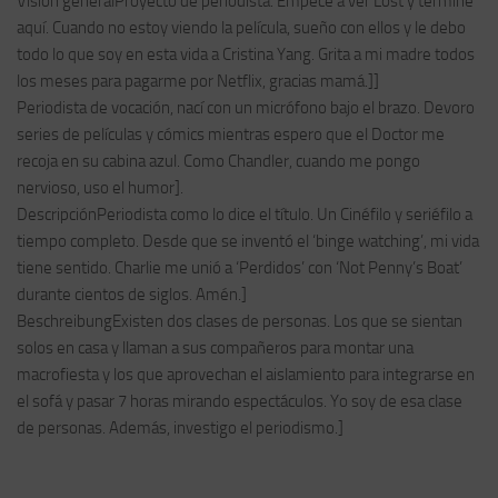
Visión generalProyecto de periodista. Empecé a ver Lost y terminé
aquí. Cuando no estoy viendo la película, sueño con ellos y le debo
todo lo que soy en esta vida a Cristina Yang. Grita a mi madre todos
los meses para pagarme por Netflix, gracias mamá.]]
Periodista de vocación, nací con un micrófono bajo el brazo. Devoro
series de películas y cómics mientras espero que el Doctor me
recoja en su cabina azul. Como Chandler, cuando me pongo
nervioso, uso el humor].
DescripciónPeriodista como lo dice el título. Un Cinéfilo y seriéfilo a
tiempo completo. Desde que se inventó el ‘binge watching’, mi vida
tiene sentido. Charlie me unió a ‘Perdidos’ con ‘Not Penny’s Boat’
durante cientos de siglos. Amén.]
BeschreibungExisten dos clases de personas. Los que se sientan
solos en casa y llaman a sus compañeros para montar una
macrofiesta y los que aprovechan el aislamiento para integrarse en
el sofá y pasar 7 horas mirando espectáculos. Yo soy de esa clase
de personas. Además, investigo el periodismo.]