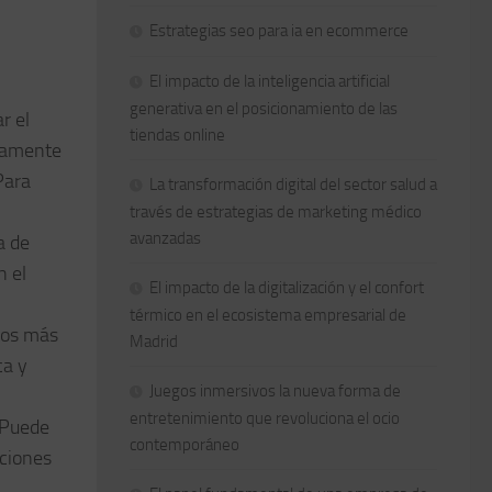
Estrategias seo para ia en ecommerce
El impacto de la inteligencia artificial
generativa en el posicionamiento de las
r el
tiendas online
aramente
Para
La transformación digital del sector salud a
través de estrategias de marketing médico
avanzadas
a de
n el
El impacto de la digitalización y el confort
térmico en el ecosistema empresarial de
egos más
Madrid
ca y
Juegos inmersivos la nueva forma de
entretenimiento que revoluciona el ocio
? Puede
contemporáneo
cciones