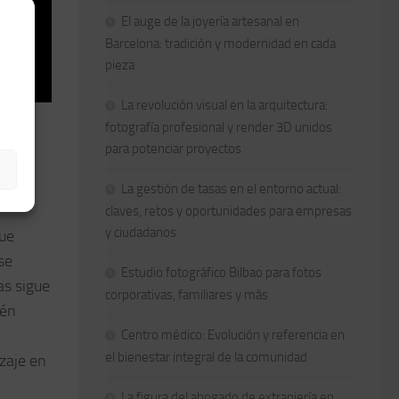
El auge de la joyería artesanal en
Barcelona: tradición y modernidad en cada
pieza
La revolución visual en la arquitectura:
fotografía profesional y render 3D unidos
para potenciar proyectos
scing
La gestión de tasas en el entorno actual:
claves, retos y oportunidades para empresas
y ciudadanos
que
se
Estudio fotográfico Bilbao para fotos
as sigue
corporativas, familiares y más
ién
Centro médico: Evolución y referencia en
el bienestar integral de la comunidad
izaje en
La figura del abogado de extranjería en