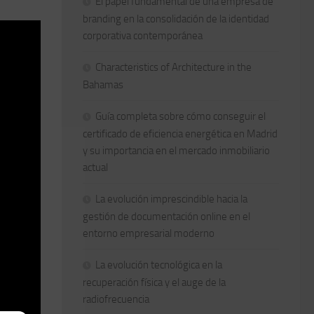
El papel fundamental de una empresa de
branding en la consolidación de la identidad
corporativa contemporánea
Characteristics of Architecture in the
Bahamas
Guía completa sobre cómo conseguir el
certificado de eficiencia energética en Madrid
y su importancia en el mercado inmobiliario
actual
La evolución imprescindible hacia la
gestión de documentación online en el
entorno empresarial moderno
La evolución tecnológica en la
recuperación física y el auge de la
radiofrecuencia