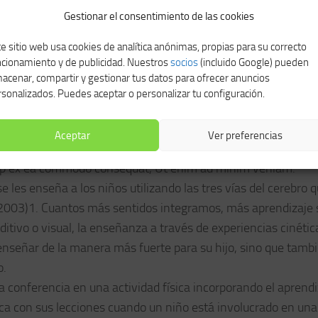
Gestionar el consentimiento de las cookies
e sitio web usa cookies de analítica anónimas, propias para su correcto
ncionamiento y de publicidad. Nuestros
socios
(incluido Google) pueden
acenar, compartir y gestionar tus datos para ofrecer anuncios
sonalizados. Puedes aceptar o personalizar tu configuración.
as para niños 2020
Aceptar
Ver preferencias
ididunt ut labore et dolore magna aliqua, consectetur adipi
liquip ex ea commodo consequat, Ut enim ad minim veniam.
es enseña a los niños utilizando las tres vías del cerebro 
, 2003)1. Cuantos más sentidos integramos, más aprendizaje 
uditivo o visual, la enseñanza a través de experiencias cinétic
 enseñar de la manera más fuerte para su hijo, sino que tamb
o.
a conferencia en una actividad física incorporando el aprend
ca con sus lecciones cuando un niño está involucrado en una