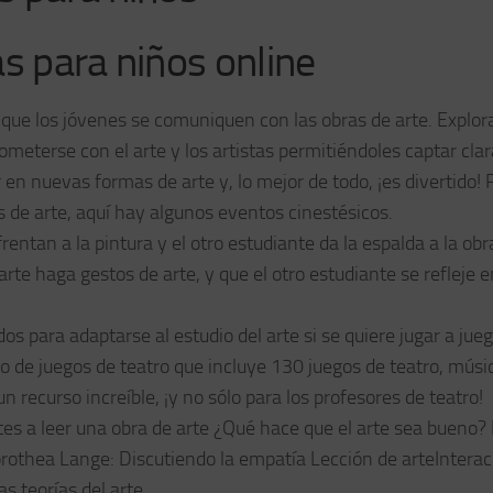
s para niños online
que los jóvenes se comuniquen con las obras de arte. Explora
ometerse con el arte y los artistas permitiéndoles captar cl
en nuevas formas de arte y, lo mejor de todo, ¡es divertido! 
s de arte, aquí hay algunos eventos cinestésicos.
entan a la pintura y el otro estudiante da la espalda a la obr
rte haga gestos de arte, y que el otro estudiante se refleje e
dos para adaptarse al estudio del arte si se quiere jugar a ju
ro de juegos de teatro que incluye 130 juegos de teatro, músi
n recurso increíble, ¡y no sólo para los profesores de teatro!
tes a leer una obra de arte ¿Qué hace que el arte sea bueno
rothea Lange: Discutiendo la empatía Lección de arteIntera
s teorías del arte