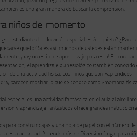
una oración, jugar un juego es una manera perfecta de hacer 
 también es una gran manera de buscar la comprensión.
ara niños del momento
¿su estudiante de educación especial está inquieto? ¿Parec
 quedarse quieto? Si es así, muchos de ustedes están manten
amente, ¡hay un estilo de aprendizaje para esto! En compar
esentación, el aprendizaje quinesiológico (también conocido
ación de una actividad física. Los niños que son «aprendices
era, parecen mostrar lo que se conoce como «memoria física
al especial es una actividad fantástica en el aula al aire libre
iversión y aprendizaje fantásticos ofrece grandes instruccione
llos para construir cajas y una hoja de papel con el número de
ra esta actividad. Aprende más de Diversión frugal para niñ