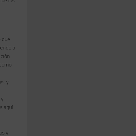
que los
e que
iendo a
ación
 como
», y
 y
s aquí
os y