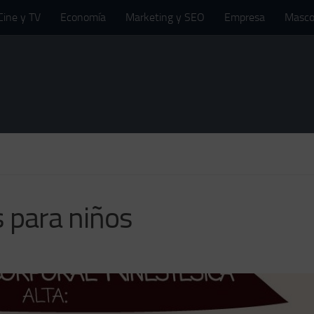
Cine y TV
Economía
Marketing y SEO
Empresa
Masco
s para niños