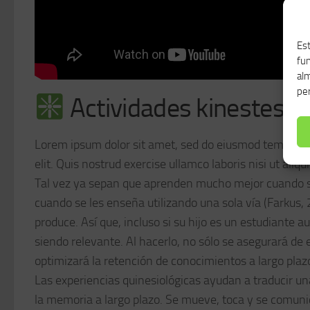
Est
fu
alm
per
Actividades kinestesic
Lorem ipsum dolor sit amet, sed do eiusmod tempor inc
elit. Quis nostrud exercise ullamco laboris nisi ut a
Tal vez ya sepan que aprenden mucho mejor cuando se l
cuando se les enseña utilizando una sola vía (Farkus
produce. Así que, incluso si su hijo es un estudiante a
siendo relevante. Al hacerlo, no sólo se asegurará de
optimizará la retención de conocimientos a largo plaz
Las experiencias quinesiológicas ayudan a traducir un
la memoria a largo plazo. Se mueve, toca y se comuni