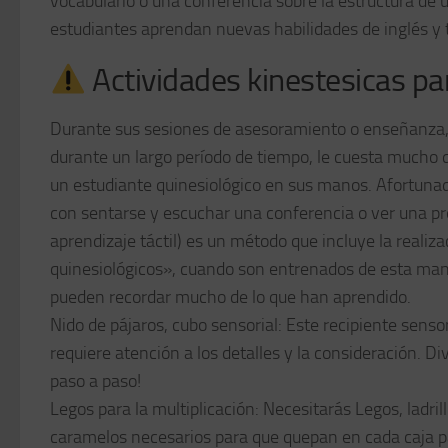
vocabulario o una conferencia sobre la estructura de 
estudiantes aprendan nuevas habilidades de inglés y
Actividades kinestesicas p
Durante sus sesiones de asesoramiento o enseñanza, 
durante un largo período de tiempo, le cuesta mucho
un estudiante quinesiológico en sus manos. Afortunad
con sentarse y escuchar una conferencia o ver una pr
aprendizaje táctil) es un método que incluye la realiz
quinesiológicos», cuando son entrenados de esta man
pueden recordar mucho de lo que han aprendido.
Nido de pájaros, cubo sensorial: Este recipiente sensori
requiere atención a los detalles y la consideración. D
paso a paso!
Legos para la multiplicación: Necesitarás Legos, ladri
caramelos necesarios para que quepan en cada caja pa