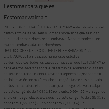
Festomar para que es
Festomar walmart
INDICACIONES TERAPÉUTICAS: FESTOMAR® está indicado para el
tratamiento de las náuseas y vómitos moderados que se inician
durante el primer trimestre del embarazo. No se recomienda en
mujeres embarazadas con hiperémesis.
RESTRICCIONES DE USO DURANTE EL EMBARAZON Y LA
LACTANCIA: Se han realizado numerosos estudios
epidemiológicos, todos los cuales demuestran que FESTOMAR®no
tiene efectos adversos sobre el desarrollo del embarazo o la salud
del feto o del recién nacido. La evidencia epidemiológica sobre su
posible relación con malformaciones congénitas se ha sintetizado
en dos metaanálisis: el primero arrojó un riesgo relativo a cualquier
defecto congénito de 1,01 (IC 95 por ciento, 0,66-1,55) y el segundo
arrojó un riesgo relativo a cualquier defecto congénito de 0,95 (IC 95
por ciento, 0,66-1,55). (IC 95 por ciento, 0,88-1,04). En
consecuencia, ambos coinciden en que FESTOMAR® no está