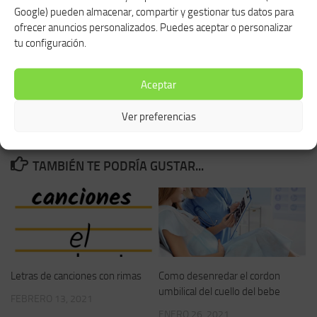
Este sitio web proporciona información general únicamente con
Google) pueden almacenar, compartir y gestionar tus datos para
fines educativos. Cualquier preocupación o problema de salud
ofrecer anuncios personalizados. Puedes aceptar o personalizar
específico, ya sea tuyo o de tus hijos, requiere una consulta con tu
tu configuración.
médico u otro profesional de la salud. Antes de utilizar este sitio, lea
los Términos y Condiciones. Al iniciar la sesión, el usuario acepta
Aceptar
someterse a estos términos y condiciones.
Ver preferencias
TAMBIÉN TE PODRÍA GUSTAR...
Letras de canciones con rimas
Como desenredar el cordon
umbilical del cuello del bebe
FEBRERO 13, 2021
ENERO 26, 2021