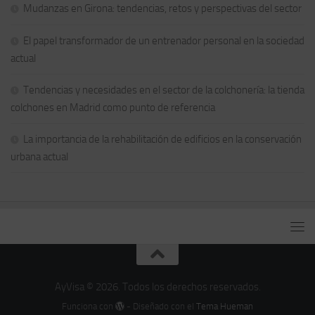
Mudanzas en Girona: tendencias, retos y perspectivas del sector
El papel transformador de un entrenador personal en la sociedad
actual
Tendencias y necesidades en el sector de la colchonería: la tienda
colchones en Madrid como punto de referencia
La importancia de la rehabilitación de edificios en la conservación
urbana actual
AyVisa © 2026. Todos los derechos reservados.
Funciona con
- Diseñado con el
Tema Hueman