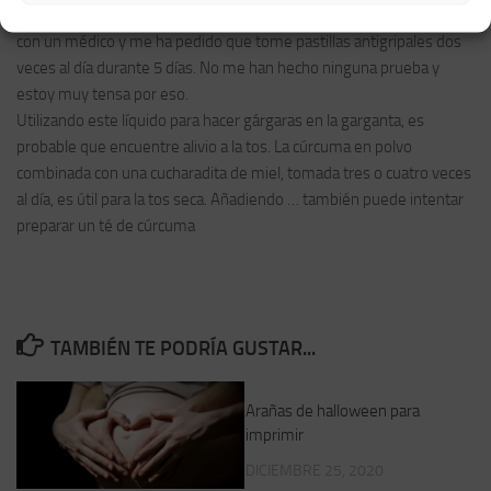
He tenido 3-4 días de tos y anoche de falta de aire. Hoy he hablado
con un médico y me ha pedido que tome pastillas antigripales dos
veces al día durante 5 días. No me han hecho ninguna prueba y
estoy muy tensa por eso.
Utilizando este líquido para hacer gárgaras en la garganta, es
probable que encuentre alivio a la tos. La cúrcuma en polvo
combinada con una cucharadita de miel, tomada tres o cuatro veces
al día, es útil para la tos seca. Añadiendo … también puede intentar
preparar un té de cúrcuma
TAMBIÉN TE PODRÍA GUSTAR...
Arañas de halloween para
imprimir
DICIEMBRE 25, 2020