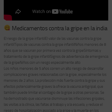
Medicamentos contra la gripe en la india
El riesgo de la gripe infantilEl valor de las vacunas contra la gripe
infantilTipos de vacunas contra la gripe infantilNiños menores de 8
años que se vacunan por primera vez contra la gripeSíntomas y
tratamiento de la gripe infantilSignos de advertencia de emergencia
de la gripeNiños con un riesgo especialmente alto
Los niños menores de 5 años corren un alto riesgo de desarrollar
complicaciones graves relacionadas con la gripe, especialmente los
menores de 2 años. La protección más fuerte contra la gripe y sus
efectos potencialmente graves la ofrece la vacuna antigripal, que
también puede limitar el contagio de la gripe a otras personas. Se
ha demostrado que vacunarse disminuye las infecciones gripales,
las visitas a la clínica, las faltas al trabajo y a la escuela, y reduce el
riesgo de hospitalización asociado a la gripe y la muerte en los