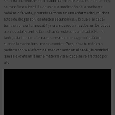
se toma un medicamento cuando la paciente está amamantando, y
se transfiere al bebé. La dosis de la medicación de la madre y el
bebé es diferente, y cuando se toma sin una enfermedad, muchos
actos de drogas son los efectos secundarios, y lo que si el bebé
toma sin una enfermedad? ¿Y si en los recién nacidos, en los bebés
o en los adolescentes la medicación está contraindicada? Por lo
tanto, la lactancia materna es un escenario muy problemático
cuando la madre toma medicamentos. Pregunta a tu médico o
pediatra sobre el efecto del medicamento en el bebé y la cantidad
que se excreta en la leche materna y si el bebé se ve afectado por
ello.