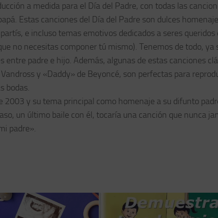
oducción a medida para el Día del Padre, con todas las cancio
 papá. Estas canciones del Día del Padre son dulces homenaj
partís, e incluso temas emotivos dedicados a seres queridos
a que no necesitas componer tú mismo). Tenemos de todo, ya 
es entre padre e hijo. Además, algunas de estas canciones cl
Vandross y «Daddy» de Beyoncé, son perfectas para reprodu
as bodas.
e 2003 y su tema principal como homenaje a su difunto padr
paso, un último baile con él, tocaría una canción que nunca j
mi padre».