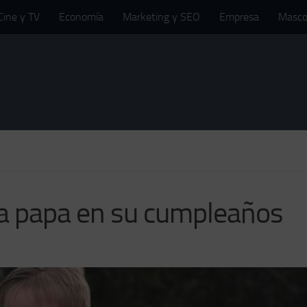
Cine y TV
Economía
Marketing y SEO
Empresa
Masco
 a papa en su cumpleaños