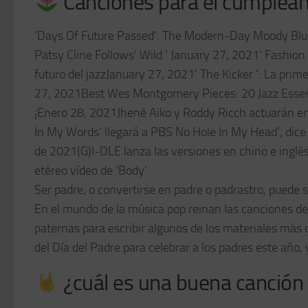
Canciones para el cumplea
‘Days Of Future Passed’: The Modern-Day Moody Blues
Patsy Cline Follows’ Wild ‘ January 27, 2021’ Fashion
futuro del jazzJanuary 27, 2021’ The Kicker ‘: La pr
27, 2021Best Wes Montgomery Pieces: 20 Jazz Essen
¡Enero 28, 2021Jhené Aiko y Roddy Ricch actuarán en 
In My Words’ llegará a PBS No Hole In My Head’, dic
de 2021(G)I-DLE lanza las versiones en chino e ing
etéreo vídeo de ‘Body’
Ser padre, o convertirse en padre o padrastro, puede s
En el mundo de la música pop reinan las canciones de 
paternas para escribir algunos de los materiales más
del Día del Padre para celebrar a los padres este año
¿cuál es una buena canción 