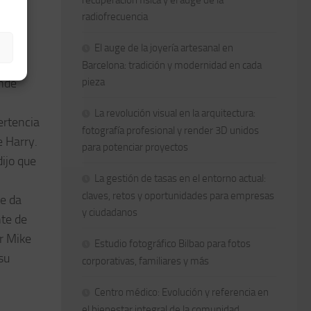
recuperación física y el auge de la
radiofrecuencia
El auge de la joyería artesanal en
la
Barcelona: tradición y modernidad en cada
onde
pieza
La revolución visual en la arquitectura:
ertencia
fotografía profesional y render 3D unidos
e Harry.
para potenciar proyectos
ijo que
La gestión de tasas en el entorno actual:
claves, retos y oportunidades para empresas
Se da
y ciudadanos
nte de
or Mike
Estudio fotográfico Bilbao para fotos
su
corporativas, familiares y más
Centro médico: Evolución y referencia en
el bienestar integral de la comunidad