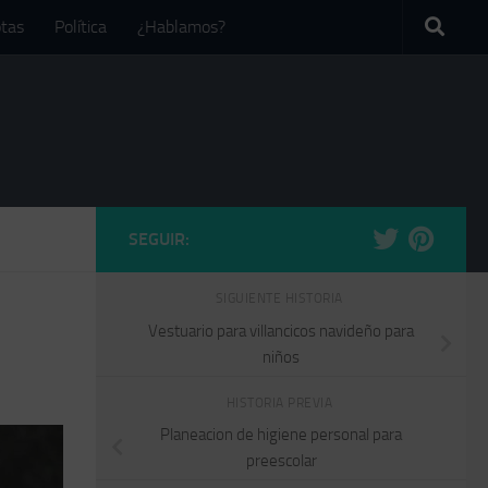
tas
Política
¿Hablamos?
SEGUIR:
SIGUIENTE HISTORIA
Vestuario para villancicos navideño para
niños
HISTORIA PREVIA
Planeacion de higiene personal para
preescolar