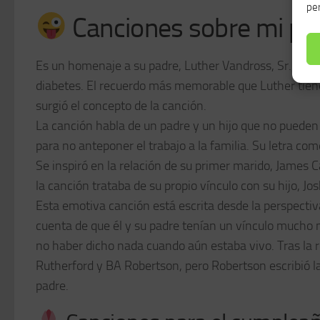
per
Canciones sobre mi pa
Es un homenaje a su padre, Luther Vandross, Sr., que
diabetes. El recuerdo más memorable que Luther tiene 
surgió el concepto de la canción.
La canción habla de un padre y un hijo que no pueden
para no anteponer el trabajo a la familia. Su letra c
Se inspiró en la relación de su primer marido, James 
la canción trataba de su propio vínculo con su hijo, 
Esta emotiva canción está escrita desde la perspectiva
cuenta de que él y su padre tenían un vínculo mucho 
no haber dicho nada cuando aún estaba vivo. Tras la r
Rutherford y BA Robertson, pero Robertson escribió la
padre.