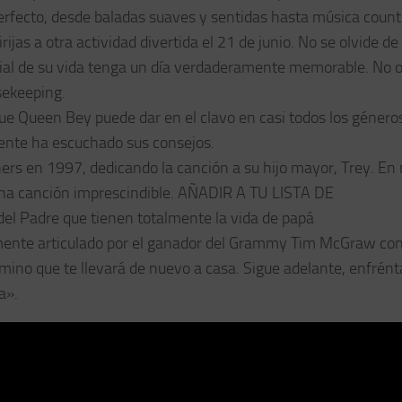
perfecto, desde baladas suaves y sentidas hasta música count
ijas a otra actividad divertida el 21 de junio. No se olvide de
cial de su vida tenga un día verdaderamente memorable. No o
sekeeping.
e Queen Bey puede dar en el clavo en casi todos los género
mente ha escuchado sus consejos.
ithers en 1997, dedicando la canción a su hijo mayor, Trey. En
o una canción imprescindible. AÑADIR A TU LISTA DE
 Padre que tienen totalmente la vida de papá
tamente articulado por el ganador del Grammy Tim McGraw co
mino que te llevará de nuevo a casa. Sigue adelante, enfrént
a».