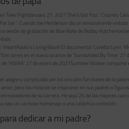
ños de papá
 Take FlightJanuary 27, 2021’She’s Got You’:’ Country Can
 For Joe ‘: Cuando Joe Henderson dio un emocionante vistazo 
imera sesión de grabación de Blue Note de Bobby HutchersonJ
tials
‘iHeartRadio’s Living Black! El documental ‘Loretta Lynn: M
e Tom Jones en el nuevo avance de ‘Surrounded By Time’ 27 
lés de ‘HWAA’ 27 de enero de 2021Summer Walker comparte 
er alegre y complicado por los vínculos familiares de la pater
amor, pero los músicos se inspiraron en sus padres o figuras
 conmovedores de su carrera. He aquí 25 de las mejores canc
, ya sea un cariñoso homenaje o una catártica confesión.
para dedicar a mi padre?