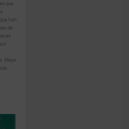
nes que
es
 que han
sea de
ásicas
cir
e. Mejor
amás