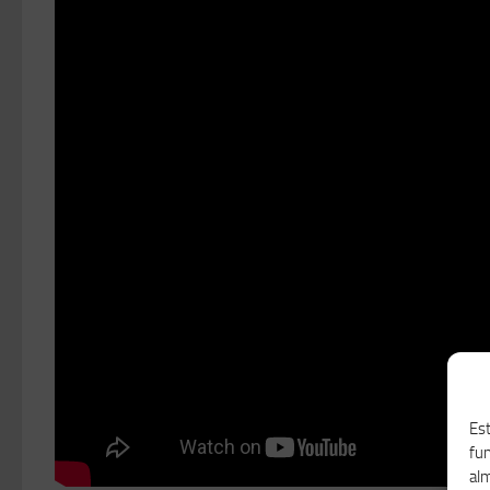
Est
fu
alm