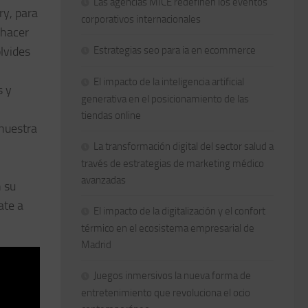
Las agencias MICE redefinen los eventos
ry, para
corporativos internacionales
 hacer
lvides
Estrategias seo para ia en ecommerce
El impacto de la inteligencia artificial
s y
generativa en el posicionamiento de las
tiendas online
 nuestra
La transformación digital del sector salud a
través de estrategias de marketing médico
avanzadas
n su
ate a
El impacto de la digitalización y el confort
térmico en el ecosistema empresarial de
Madrid
Juegos inmersivos la nueva forma de
entretenimiento que revoluciona el ocio