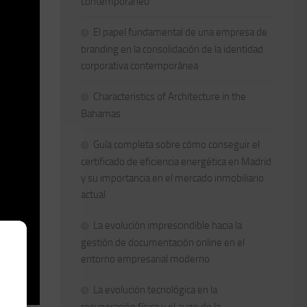
contemporáneo
El papel fundamental de una empresa de
branding en la consolidación de la identidad
corporativa contemporánea
Characteristics of Architecture in the
Bahamas
Guía completa sobre cómo conseguir el
certificado de eficiencia energética en Madrid
y su importancia en el mercado inmobiliario
actual
La evolución imprescindible hacia la
gestión de documentación online en el
entorno empresarial moderno
La evolución tecnológica en la