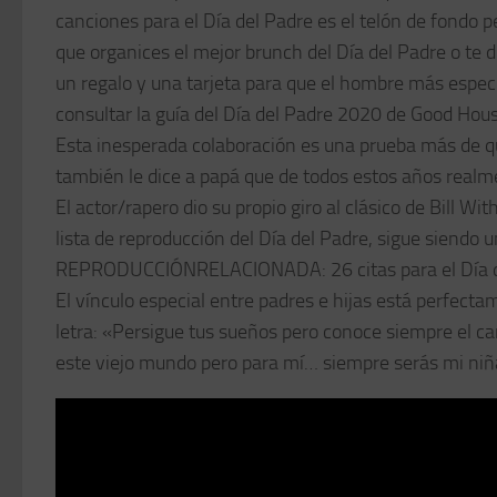
canciones para el Día del Padre es el telón de fondo 
que organices el mejor brunch del Día del Padre o te dir
un regalo y una tarjeta para que el hombre más espe
consultar la guía del Día del Padre 2020 de Good Hou
Esta inesperada colaboración es una prueba más de qu
también le dice a papá que de todos estos años real
El actor/rapero dio su propio giro al clásico de Bill W
lista de reproducción del Día del Padre, sigue siend
REPRODUCCIÓNRELACIONADA: 26 citas para el Día del
El vínculo especial entre padres e hijas está perfec
letra: «Persigue tus sueños pero conoce siempre el ca
este viejo mundo pero para mí… siempre serás mi niñ