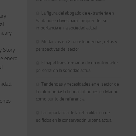
La figura del abogado de extranjería en
ary’
Santander: claves para comprender su
al
importancia en la sociedad actual
anuary
Mudanzas en Girona: tendencias, retos y
y Story
perspectivas del sector
de enero
El papel transformador de un entrenador
el
personal en la sociedad actual
nidad.
Tendencias y necesidades en el sector de
la colchonería: la tienda colchones en Madrid
como punto de referencia
iones
La importancia de la rehabilitación de
edificios en la conservación urbana actual