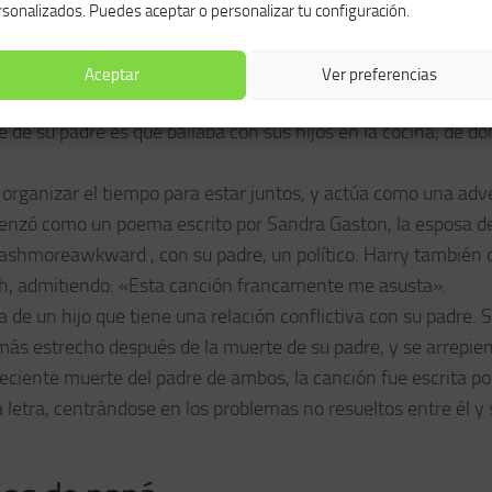
sonalizados. Puedes aceptar o personalizar tu configuración.
dre
Aceptar
Ver preferencias
 murió cuando Luther tenía siete años por complicaciones de 
de su padre es que bailaba con sus hijos en la cocina, de d
 organizar el tiempo para estar juntos, y actúa como una adv
omenzó como un poema escrito por Sandra Gaston, la esposa d
Cashmoreawkward , con su padre, un político. Harry también d
Josh, admitiendo: «Esta canción francamente me asusta».
 de un hijo que tiene una relación conflictiva con su padre. 
más estrecho después de la muerte de su padre, y se arrepie
eciente muerte del padre de ambos, la canción fue escrita p
 letra, centrándose en los problemas no resueltos entre él y 