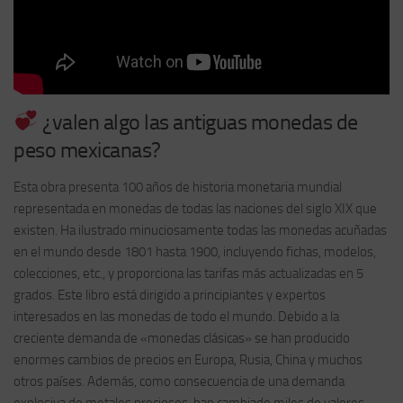
¿valen algo las antiguas monedas de
peso mexicanas?
Esta obra presenta 100 años de historia monetaria mundial
representada en monedas de todas las naciones del siglo XIX que
existen. Ha ilustrado minuciosamente todas las monedas acuñadas
en el mundo desde 1801 hasta 1900, incluyendo fichas, modelos,
colecciones, etc., y proporciona las tarifas más actualizadas en 5
grados. Este libro está dirigido a principiantes y expertos
interesados en las monedas de todo el mundo. Debido a la
creciente demanda de «monedas clásicas» se han producido
enormes cambios de precios en Europa, Rusia, China y muchos
otros países. Además, como consecuencia de una demanda
explosiva de metales preciosos, han cambiado miles de valores.