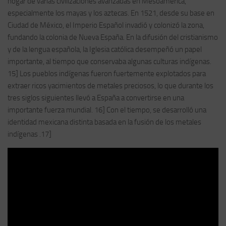
hogar de varias civilizaciones avanzadas en Mesoamérica,
especialmente los mayas y los aztecas. En 1521, desde su base en
Ciudad de México, el Imperio Español invadió y colonizó la zona,
fundando la colonia de Nueva España. En la difusión del cristianismo
y de la lengua española, la Iglesia católica desempeñó un papel
importante, al tiempo que conservaba algunas culturas indígenas.
15] Los pueblos indígenas fueron fuertemente explotados para
extraer ricos yacimientos de metales preciosos, lo que durante los
tres siglos siguientes llevó a España a convertirse en una
importante fuerza mundial. 16] Con el tiempo, se desarrolló una
identidad mexicana distinta basada en la fusión de los metales
indígenas .17]