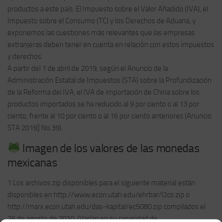
productos a este país: El Impuesto sobre el Valor Añadido (IVA), el
Impuesto sobre el Consumo (TC) y los Derechos de Aduana, y
exponemos las cuestiones más relevantes que las empresas
extranjeras deben tener en cuenta en relación con estos impuestos
y derechos.
A partir del 1 de abril de 2019, según el Anuncio de la
Administración Estatal de Impuestos (STA) sobre la Profundización
de la Reforma del IVA, el IVA de importación de China sobre los
productos importados se ha reducido al 9 por ciento o al 13 por
ciento, frente al 10 por ciento o al 16 por ciento anteriores (Anuncio
STA 2019] No.39).
Imagen de los valores de las monedas
mexicanas
1 Los archivos zip disponibles para el siguiente material están
disponibles en http://www.econ.utah.edu/ehrbar/l2co.zip o
http://marx.econ.utah.edu/das-kapital/ec5080.zip compilados el
26 de agosto de 2010. (Varían en su capacidad de