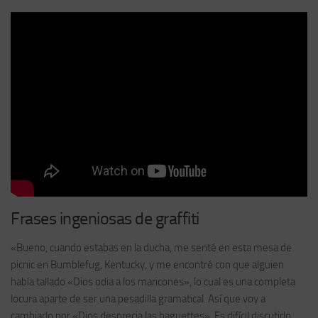
Frases ingeniosas de graffiti
«Bueno, cuando estabas en la ducha, me senté en esta mesa de
picnic en Bumblefug, Kentucky, y me encontré con que alguien
había tallado «Dios odia a los maricones», lo cual es una completa
locura aparte de ser una pesadilla gramatical. Así que voy a
cambiarlo por «Dios desprecia las baguettes». Es difícil discutirlo.