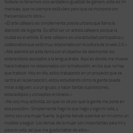
todavía no tenemos una verdadera igualdad de género, este es mi
mensaje, que no siempre está claro pero que se incorpora con
frecuencia a mi obra.»
«El arte callejero es simplemente poesía urbana que llama la
atención de la gente. Es difícil ser un artista callejero porque la
ciudad es el artista. El arte callejero es una actividad participativa y
colaborativa que está muy relacionada con la cultura de la web 2.0.»
«Me adentré en este tema con el objetivo de desmontar los
estereotipos asociados a la lengua árabe. Aquí es donde me muevo
hacia trabajos no relacionados con la traducción, en los que no hay
que traducir. Hoy en día, estoy trabajando en un proyecto que se
centra en la percepción; estoy estudiando cómo la gente puede
mirar a alguien, o a un grupo, y hacer tantas suposiciones,
estereotipos y conceptos erróneos.»
«No soy muy activista, así que no sé por qué la gente me pone en
esa posición». Simplemente hago lo que hago y sigo mi vida, y
como soy una mujer fuerte, la gente tiende a pensar en mí como un
modelo a seguir. Los temas de la mujer son importantes para mí y
para mi vida, así que me gusta hablar de ellos».