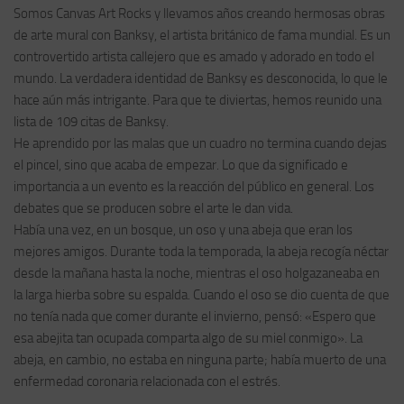
Somos Canvas Art Rocks y llevamos años creando hermosas obras
de arte mural con Banksy, el artista británico de fama mundial. Es un
controvertido artista callejero que es amado y adorado en todo el
mundo. La verdadera identidad de Banksy es desconocida, lo que le
hace aún más intrigante. Para que te diviertas, hemos reunido una
lista de 109 citas de Banksy.
He aprendido por las malas que un cuadro no termina cuando dejas
el pincel, sino que acaba de empezar. Lo que da significado e
importancia a un evento es la reacción del público en general. Los
debates que se producen sobre el arte le dan vida.
Había una vez, en un bosque, un oso y una abeja que eran los
mejores amigos. Durante toda la temporada, la abeja recogía néctar
desde la mañana hasta la noche, mientras el oso holgazaneaba en
la larga hierba sobre su espalda. Cuando el oso se dio cuenta de que
no tenía nada que comer durante el invierno, pensó: «Espero que
esa abejita tan ocupada comparta algo de su miel conmigo». La
abeja, en cambio, no estaba en ninguna parte; había muerto de una
enfermedad coronaria relacionada con el estrés.