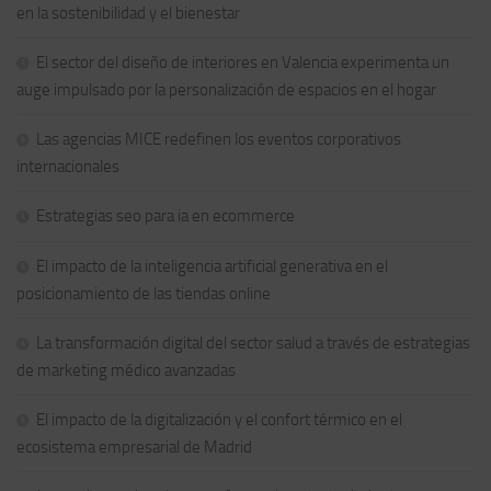
en la sostenibilidad y el bienestar
El sector del diseño de interiores en Valencia experimenta un
auge impulsado por la personalización de espacios en el hogar
Las agencias MICE redefinen los eventos corporativos
internacionales
Estrategias seo para ia en ecommerce
El impacto de la inteligencia artificial generativa en el
posicionamiento de las tiendas online
La transformación digital del sector salud a través de estrategias
de marketing médico avanzadas
El impacto de la digitalización y el confort térmico en el
ecosistema empresarial de Madrid