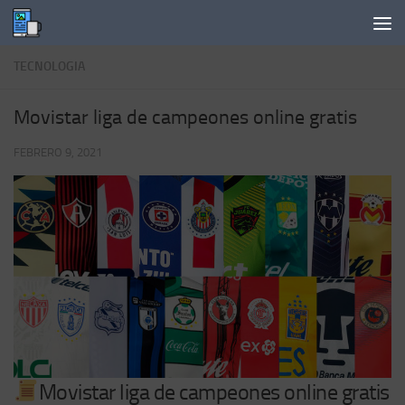
Saltar al contenido
TECNOLOGIA
Movistar liga de campeones online gratis
FEBRERO 9, 2021
Movistar liga de campeones online gratis