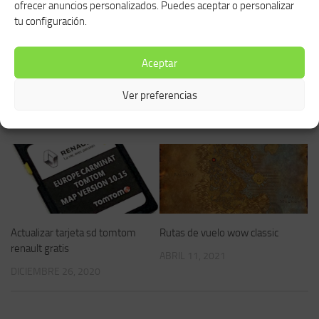
ofrecer anuncios personalizados. Puedes aceptar o personalizar
programas favoritos sin gastar datos durante los próximos 30 días.
tu configuración.
Eso sí, ten en cuenta que una vez que reproduzcas el vídeo por
primera vez, tendrás 48 horas para acceder a él.
Aceptar
Ver preferencias
TAMBIÉN TE PODRÍA GUSTAR...
Actualizar tarjeta sd tomtom
Rutas de vuelo wow classic
renault gratis
ABRIL 11, 2021
DICIEMBRE 26, 2020