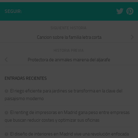
SEGUIR:
SIGUIENTE HISTORIA
Cancion sobre la familia letra corta
HISTORIA PREVIA
Protectora de animales mairena del aljarafe
ENTRADAS RECIENTES
El riego eficiente para jardines se transforma en la clave del
paisajismo moderno
El renting de impresoras en Madrid gana peso entre empresas
que buscan reducir costes y optimizar sus oficinas
El diseño de interiores en Madrid vive una revolución enfocada