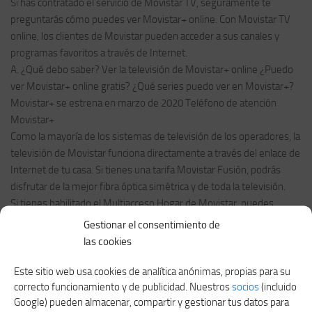
Si has contratado el servicio de Movistar TV, seguramente te
preguntarás cómo puedes ver Movistar+ online. Con Movistar TV
online, los clientes de Movistar pueden acceder a sus canales y
programas favoritos a través de Internet.
A. ¿Qué debo saber? Ver la televisión de Movistar+ online ¿Puedo
ver Movistar+ online gratis? ¿Qué series puedo ver en Movistar+?
Movistar+ se estrena en marzo de 2020 Teléfono de atención
Movistar+
Como la mayoría de los sistemas de televisión de los operadores, la
televisión de Movistar funciona directamente a través del enlace de
Internet de tu casa. Si tienes una tarifa Movistar Fusión, podrás
disfrutar de la mejor fibra óptica simétrica y de toda la televisión.
Si tienes habilitado el Multiacceso Hogar de Movistar, puedes
utilizar simultáneamente hasta 3 dispositivos distintos con la
Gestionar el consentimiento de
misma cuenta de usuario. Si no lo tienes, puedes tener tus
las cookies
credenciales guardadas pero no las necesitas a la vez.
Además, puedes aprovechar este momento para descargar los
Este sitio web usa cookies de analítica anónimas, propias para su
correcto funcionamiento y de publicidad. Nuestros
socios
(incluido
contenidos que más te interesen y verlos más tarde. El servicio
Google) pueden almacenar, compartir y gestionar tus datos para
offline de Movistar+ te permite descargar y acceder a tus series y