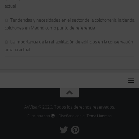
actual
Tendencias y necesidades en el sector de la colchonería: la tienda
colchones en Madrid como punto de referencia
La importancia de la rehabilitación de edificios en la conservación
urbana actual
AyVisa © 2026. Todos los derechos reservados.
Funciona con
- Diseñado con el
Tema Hueman