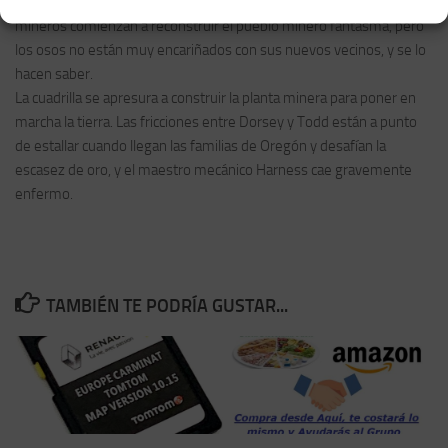
darse cuenta del poco tiempo que tienen para llegar al oro. Los
mineros comienzan a reconstruir el pueblo minero fantasma, pero
los osos no están muy encariñados con sus nuevos vecinos, y se lo
hacen saber.
La cuadrilla se apresura a construir la planta minera para poner en
marcha la tierra. Las fricciones entre Dorsey y Todd están a punto
de estallar cuando llegan las familias de Oregón y desafían la
escasez de oro, y el maestro mecánico Harness cae gravemente
enfermo.
TAMBIÉN TE PODRÍA GUSTAR...