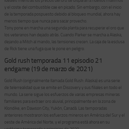
ideales mientras los precios del oro se disparan a nuevos máximos
y el coste del combustible cae en picado. Sin embargo, con el inicio
de la temporada pospuesto debido al bloqueo mundial, ahora hay
menos tiempo que nunca para sacar provecho.
Tony pone en marcha una segunda planta para recuperar el oro que
los veteranos han dejado atrás. Cuando Parker se marcha a Alaska,
dejando a Mitch al mando, las tensiones crecen. La caja de la esclusa
de Rick tiene una fuga que le pone en peligro.
Gold rush temporada 11 episodio 21
endgame (19 de marzo de 2021)
Gold Rush (originalmente llamada Gold Rush: Alaska) es una serie
de telerrealidad que se emite en Discovery y sus filiales en todo el
mundo. La serie sigue los esfuerzos de varias empresas mineras
familiares para extraer oro aluvial, principalmente en la zona de
Klondike, en Dawson City, Yukón, Canadá. Las temporadas
anteriores mostraron los esfuerzos mineros en América del Sur y el
oeste de América del Norte, y el programa está ahora en su