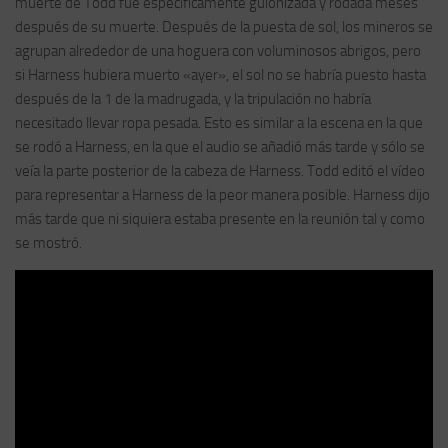
muerte de Todd fue específicamente guionizada y rodada meses
después de su muerte. Después de la puesta de sol, los mineros se
agrupan alrededor de una hoguera con voluminosos abrigos, pero
si Harness hubiera muerto «ayer», el sol no se habría puesto hasta
después de la 1 de la madrugada, y la tripulación no habría
necesitado llevar ropa pesada. Esto es similar a la escena en la que
se rodó a Harness, en la que el audio se añadió más tarde y sólo se
veía la parte posterior de la cabeza de Harness. Todd editó el vídeo
para representar a Harness de la peor manera posible. Harness dijo
más tarde que ni siquiera estaba presente en la reunión tal y como
se mostró.