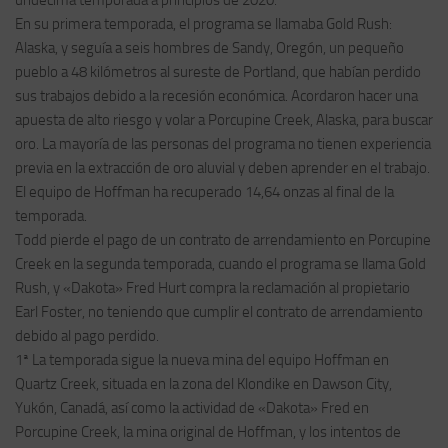
undécima temporada a principios de 2020.
En su primera temporada, el programa se llamaba Gold Rush:
Alaska, y seguía a seis hombres de Sandy, Oregón, un pequeño
pueblo a 48 kilómetros al sureste de Portland, que habían perdido
sus trabajos debido a la recesión económica. Acordaron hacer una
apuesta de alto riesgo y volar a Porcupine Creek, Alaska, para buscar
oro. La mayoría de las personas del programa no tienen experiencia
previa en la extracción de oro aluvial y deben aprender en el trabajo.
El equipo de Hoffman ha recuperado 14,64 onzas al final de la
temporada.
Todd pierde el pago de un contrato de arrendamiento en Porcupine
Creek en la segunda temporada, cuando el programa se llama Gold
Rush, y «Dakota» Fred Hurt compra la reclamación al propietario
Earl Foster, no teniendo que cumplir el contrato de arrendamiento
debido al pago perdido.
1ª La temporada sigue la nueva mina del equipo Hoffman en
Quartz Creek, situada en la zona del Klondike en Dawson City,
Yukón, Canadá, así como la actividad de «Dakota» Fred en
Porcupine Creek, la mina original de Hoffman, y los intentos de