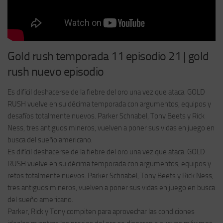
Gold rush temporada 11 episodio 21 | gold
rush nuevo episodio
Es difícil deshacerse de la fiebre del oro una vez que ataca. GOLD
RUSH vuelve en su décima temporada con argumentos, equipos y
desafíos totalmente nuevos. Parker Schnabel, Tony Beets y Rick
Ness, tres antiguos mineros, vuelven a poner sus vidas en juego en
busca del sueño americano.
Es difícil deshacerse de la fiebre del oro una vez que ataca. GOLD
RUSH vuelve en su décima temporada con argumentos, equipos y
retos totalmente nuevos. Parker Schnabel, Tony Beets y Rick Ness,
tres antiguos mineros, vuelven a poner sus vidas en juego en busca
del sueño americano.
Parker, Rick y Tony compiten para aprovechar las condiciones