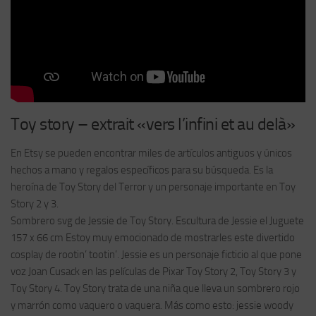
Toy story – extrait «vers l’infini et au delà»
En Etsy se pueden encontrar miles de artículos antiguos y únicos
hechos a mano y regalos específicos para su búsqueda. Es la
heroína de Toy Story del Terror y un personaje importante en Toy
Story 2 y 3.
Sombrero svg de Jessie de Toy Story. Escultura de Jessie el Juguete
157 x 66 cm Estoy muy emocionado de mostrarles este divertido
cosplay de rootin’ tootin’. Jessie es un personaje ficticio al que pone
voz Joan Cusack en las películas de Pixar Toy Story 2, Toy Story 3 y
Toy Story 4. Toy Story trata de una niña que lleva un sombrero rojo
y marrón como vaquero o vaquera. Más como esto: jessie woody