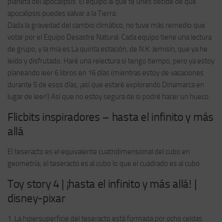
planeta del apocalipsis. El equipo al que te unes decide de qué
apocalipsis puedes salvar a la Tierra:
Dada la gravedad del cambio climático, no tuve más remedio que
votar por el Equipo Desastre Natural. Cada equipo tiene una lectura
de grupo, y la mía es La quinta estación, de N.K. Jemisin, que ya he
leído y disfrutado. Haré una relectura si tengo tiempo, pero ya estoy
planeando leer 6 libros en 16 días (mientras estoy de vacaciones
durante 5 de esos días, ¡así que estaré explorando Dinamarca en
lugar de leer!) Así que no estoy segura de si podré hacer un hueco.
Flicbits inspiradores – hasta el infinito y más
allá
El teseracto es el equivalente cuatridimensional del cubo en
geometría; el teseracto es al cubo lo que el cuadrado es al cubo.
Toy story 4 | ¡hasta el infinito y más allá! |
disney-pixar
1. La hipersuperficie del teseracto está formada por ocho celdas