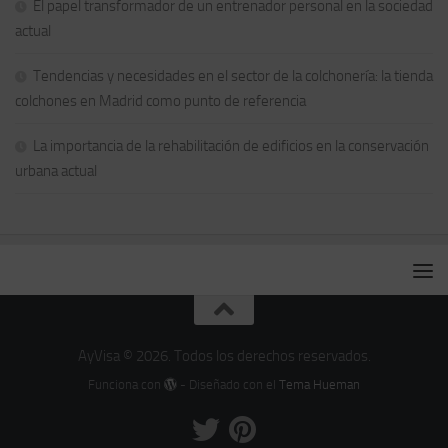
El papel transformador de un entrenador personal en la sociedad
actual
Tendencias y necesidades en el sector de la colchonería: la tienda
colchones en Madrid como punto de referencia
La importancia de la rehabilitación de edificios en la conservación
urbana actual
AyVisa © 2026. Todos los derechos reservados.
Funciona con
- Diseñado con el
Tema Hueman