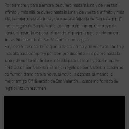
Por siempre y para siempre, te quiero hasta la luna y de vuelta al
infinito y más allá, te quiero hasta la luna y de vuelta al infinito y más
allá, te quiero hasta la luna y de vuelta al feliz día de San Valentín: El
mejor regalo de San Valentín, cuaderno de humor, diario para la
novia, el novio, la esposa, el marido, el mejor amigo cuaderno con
líneas Gif divertido de San Valentín como regalo…
Empieza tu reseña de Te quiero hasta la luna y de vuelta al infinito y
más allá para siempre y por siempre diciendo: «Te quiero hasta la
luna y de vuelta al infinito y más allá para siempre y por siempre».
Feliz Día de San Valentín: El mejor regalo de San Valentín, cuaderno
de humor, diario para la novia, el novio, la esposa, el marido, el
mejor amigo Gif divertido de San Valentín… cuaderno forrado de
regalo Haz un resumen.