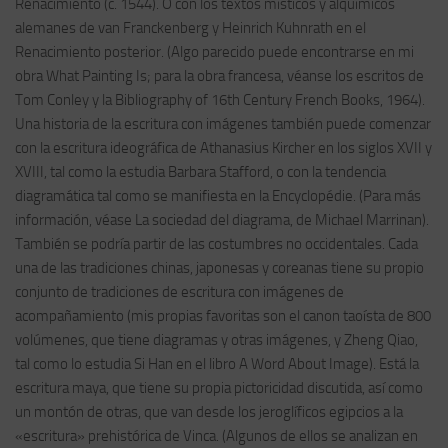
Renacimiento (c. 1544). O con los textos místicos y alquímicos
alemanes de van Franckenberg y Heinrich Kuhnrath en el
Renacimiento posterior. (Algo parecido puede encontrarse en mi
obra What Painting Is; para la obra francesa, véanse los escritos de
Tom Conley y la Bibliography of 16th Century French Books, 1964).
Una historia de la escritura con imágenes también puede comenzar
con la escritura ideográfica de Athanasius Kircher en los siglos XVII y
XVIII, tal como la estudia Barbara Stafford, o con la tendencia
diagramática tal como se manifiesta en la Encyclopédie. (Para más
información, véase La sociedad del diagrama, de Michael Marrinan).
También se podría partir de las costumbres no occidentales. Cada
una de las tradiciones chinas, japonesas y coreanas tiene su propio
conjunto de tradiciones de escritura con imágenes de
acompañamiento (mis propias favoritas son el canon taoísta de 800
volúmenes, que tiene diagramas y otras imágenes, y Zheng Qiao,
tal como lo estudia Si Han en el libro A Word About Image). Está la
escritura maya, que tiene su propia pictoricidad discutida, así como
un montón de otras, que van desde los jeroglíficos egipcios a la
«escritura» prehistórica de Vinca. (Algunos de ellos se analizan en