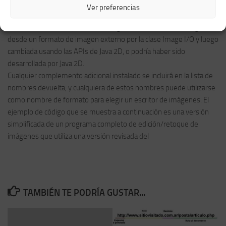
Graphics.drawImage(), con un filtrado opcional.
Ver preferencias
Guardar un objeto BufferedImage en un formato de imagen
externo es el último paso. Esta imagen podría haber sido cargada
desde un formato de imagen externo por la clase Image I/O y luego
cambiada usando las APIs de Java 2D, o podría haber sido
desarrollada por Java 2D.
Cualquier complemento adicional instalado se incluirá en la lista de
nombres devuelta, y cualquiera de estos nombres puede utilizarse
como nombre de formato para elegir un escritor de imágenes. El
ejemplo de código que se muestra a continuación es una versión
simplificada de un programa completo de edición/retoque de
imágenes que utiliza una versión revisada del
TAMBIÉN TE PODRÍA GUSTAR...