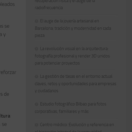
recuperación física y el auge de la
pleados
radiofrecuencia
El auge de la joyería artesanal en
os se
Barcelona: tradición y modernidad en cada
a y
pieza
La revolución visual en la arquitectura:
fotografía profesional y render 3D unidos
para potenciar proyectos
reforzar
La gestión de tasas en el entorno actual:
claves, retos y oportunidades para empresas
y ciudadanos
es de
Estudio fotográfico Bilbao para fotos
corporativas, familiares y más
ltura
 se
Centro médico: Evolución y referencia en
el bienestar integral de la comunidad