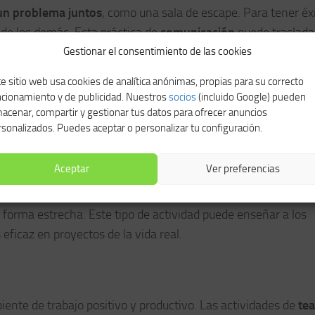
un problema juntos
, como una sala de escape. Para tener éxi
de los demás. Esta práctica de
comunicación
puede traslada
ficientes en la resolución de problemas cotidianos.
Gestionar el consentimiento de las cookies
e sitio web usa cookies de analítica anónimas, propias para su correcto
ncionamiento y de publicidad. Nuestros
socios
(incluido Google) pueden
acenar, compartir y gestionar tus datos para ofrecer anuncios
trabajo. El
team building
puede ser una herramienta clave p
sonalizados. Puedes aceptar o personalizar tu configuración.
 trabajo conjunto, los empleados aprenden a apoyarse unos en
Aceptar
Ver preferencias
una estructura utilizando materiales limitado
s. Para lograrl
 forma estrecha. Este tipo de actividad puede enseñar a los
ficaz en proyectos de la vida real.
ente de trabajo positivo y productivo. Las actividades de
te