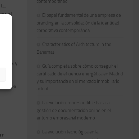
contemporáneo
to,
rse al
El papel fundamental de una empresa de
branding en la consolidación de la identidad
corporativa contemporánea
Characteristics of Architecture in the
Bahamas
ara
 otros y
Guía completa sobre cómo conseguir el
certificado de eficiencia energética en Madrid
y su importancia en el mercado inmobiliario
o, todos
actual
La evolución imprescindible hacia la
gestión de documentación online en el
entorno empresarial moderno
La evolución tecnológica en la
am