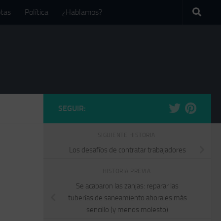
tas
Política
¿Hablamos?
SEGUIR:
SIGUIENTE HISTORIA
Los desafíos de contratar trabajadores
HISTORIA PREVIA
Se acabaron las zanjas: reparar las
tuberías de saneamiento ahora es más
sencillo (y menos molesto)