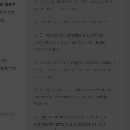
Las agencias MICE redefinen los eventos
el
team
corporativos internacionales
la moral
con
Estrategias seo para ia en ecommerce
El impacto de la inteligencia artificial
generativa en el posicionamiento de las
tiendas online
ipo.
La transformación digital del sector salud a
impactar
través de estrategias de marketing médico
avanzadas
El impacto de la digitalización y el confort
térmico en el ecosistema empresarial de
Madrid
.
ntro de
Juegos inmersivos la nueva forma de
entretenimiento que revoluciona el ocio