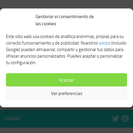
Gestionar el consentimiento de
las cookies
TAMBIÉN TE PODRÍA GUSTAR...
Este sitio web usa cookies de analítica anónimas, propias para su
correcto funcionamiento y de publicidad. Nuestros
socios
(incluido
Google) pueden almacenar, compartir y gestionar tus datos para
ofrecer anuncios personalizados. Puedes aceptar o personalizar
tu configuración.
Food truck, la herramienta
Punto de venta abarrotes full
perfecta para sorprender
Aceptar
ABRIL 9, 2021
JUNIO 18, 2024
Ver preferencias
SEGUIR: