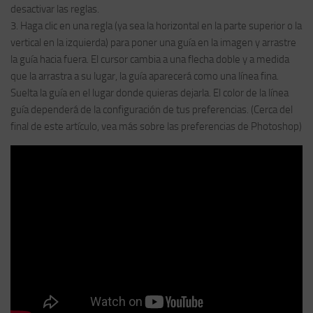
desactivar las reglas.
3. Haga clic en una regla (ya sea la horizontal en la parte superior o la
vertical en la izquierda) para poner una guía en la imagen y arrastre
la guía hacia fuera. El cursor cambia a una flecha doble y a medida
que la arrastra a su lugar, la guía aparecerá como una línea fina.
Suelta la guía en el lugar donde quieras dejarla. El color de la línea
guía dependerá de la configuración de tus preferencias. (Cerca del
final de este artículo, vea más sobre las preferencias de Photoshop)