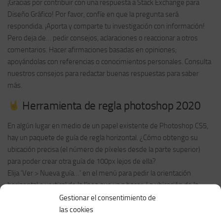
¡Gracias por contribuir con una respuesta a Stack Exchange para
Diseño Gráfico! Por favor, confíe en que la pregunta será
respondida. ¡Aporta y comparte tu investigación con información!
Pero deja de… pedir consejos, aclaraciones o reaccionar a otros
comentarios. Hacer afirmaciones basadas en opiniones;
apoyándolas con referencias o conocimientos personales. Consulta
nuestros consejos para redactar buenas respuestas para saber
más.
Herramienta de regla photoshop 2020
En algún lugar en medio de un papel existente de Photoshop CS5,
hay un paquete de guía de regla horizontal. ¿Cómo obtengo su
ubicación precisa (el número de píxeles desde la parte superior)
para poder crear otra guía de 100px lejos de ella?
Elija ‘Ver > Nueva guía…’ en el menú para pedir la orientación
horizontal o vertical de la línea que va a hacer. La ubicación de la
línea en el papel es la posición (4º cuadrante geométrico)
Gestionar el consentimiento de
Pobre porque no responde a la pregunta, bueno porque se
las cookies
solucionó el tema que yo intentaba resolver (colocar una guía en un