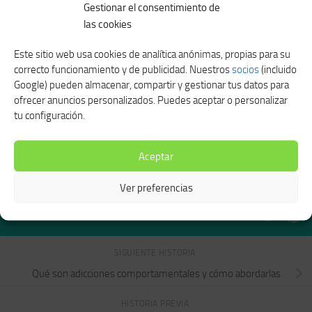
Gestionar el consentimiento de
las cookies
Este sitio web usa cookies de analítica anónimas, propias para su
correcto funcionamiento y de publicidad. Nuestros
socios
(incluido
Google) pueden almacenar, compartir y gestionar tus datos para
La importancia de los
Reformas integrales que son
ofrecer anuncios personalizados. Puedes aceptar o personalizar
psicólogos en Malaga para la
tendencia en invierno
tu configuración.
salud mental actual
ENERO 9, 2025
SEPTIEMBRE 17, 2025
Aceptar
Ver preferencias
SEGUIR:
SIGUIENTE HISTORIA
Qué son adicciones comportamentales y cómo abordarlas
HISTORIA PREVIA