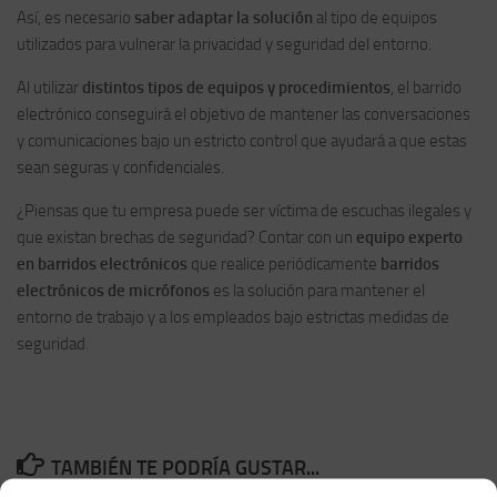
Así, es necesario
saber adaptar la solución
al tipo de equipos
utilizados para vulnerar la privacidad y seguridad del entorno.
Al utilizar
distintos tipos de equipos y procedimientos
, el barrido
electrónico conseguirá el objetivo de mantener las conversaciones
y comunicaciones bajo un estricto control que ayudará a que estas
sean seguras y confidenciales.
¿Piensas que tu empresa puede ser víctima de escuchas ilegales y
que existan brechas de seguridad? Contar con un
equipo experto
en barridos electrónicos
que realice periódicamente
barridos
electrónicos de micrófonos
es la solución para mantener el
entorno de trabajo y a los empleados bajo estrictas medidas de
seguridad.
TAMBIÉN TE PODRÍA GUSTAR...