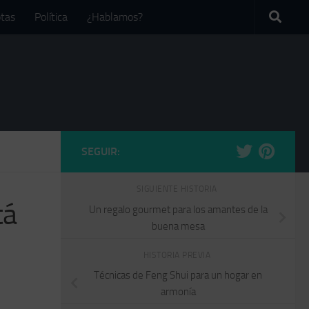
tas
Política
¿Hablamos?
SEGUIR:
SIGUIENTE HISTORIA
tá
Un regalo gourmet para los amantes de la
buena mesa
HISTORIA PREVIA
Técnicas de Feng Shui para un hogar en
armonía