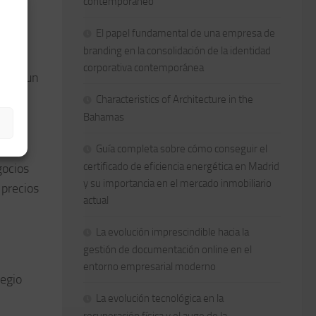
contemporáneo
El papel fundamental de una empresa de
branding en la consolidación de la identidad
ar.
corporativa contemporánea
oral, un
Characteristics of Architecture in the
Bahamas
Guía completa sobre cómo conseguir el
certificado de eficiencia energética en Madrid
gocios
y su importancia en el mercado inmobiliario
 precios
actual
La evolución imprescindible hacia la
gestión de documentación online en el
entorno empresarial moderno
legio
La evolución tecnológica en la