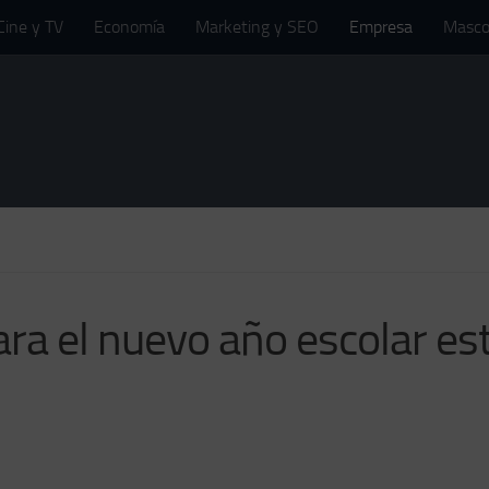
Cine y TV
Economía
Marketing y SEO
Empresa
Masco
ara el nuevo año escolar es