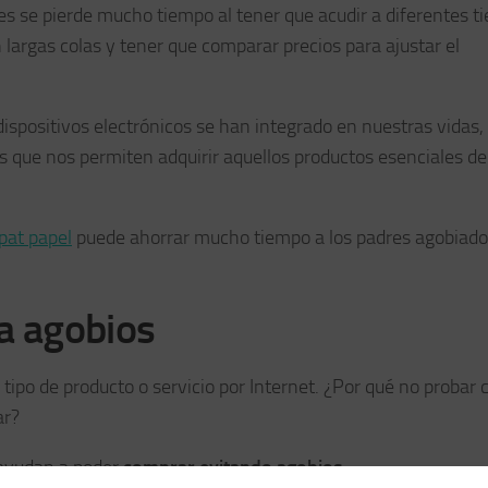
es se pierde mucho tiempo al tener que acudir a diferentes t
 largas colas y tener que comparar precios para ajustar el
dispositivos electrónicos se han integrado en nuestras vidas,
os que nos permiten adquirir aquellos productos esenciales d
pat papel
puede ahorrar mucho tiempo a los padres agobiado
a agobios
po de producto o servicio por Internet. ¿Por qué no probar 
ar?
 ayudan a poder
comprar evitando agobios
.