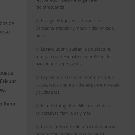
recuperación física y el auge de la
radiofrecuencia
El auge de la joyería artesanal en
bios de
Barcelona: tradición y modernidad en cada
curso
pieza
La revolución visual en la arquitectura:
fotografía profesional y render 3D unidos
para potenciar proyectos
 puede
La gestión de tasas en el entorno actual:
Crispat
claves, retos y oportunidades para empresas
ie.
y ciudadanos
o lleno
Estudio fotográfico Bilbao para fotos
corporativas, familiares y más
Centro médico: Evolución y referencia en
el bienestar integral de la comunidad