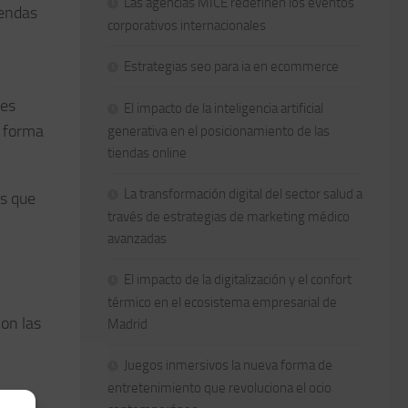
Las agencias MICE redefinen los eventos
iendas
corporativos internacionales
Estrategias seo para ia en ecommerce
 es
El impacto de la inteligencia artificial
e forma
generativa en el posicionamiento de las
tiendas online
La transformación digital del sector salud a
s que
través de estrategias de marketing médico
avanzadas
El impacto de la digitalización y el confort
térmico en el ecosistema empresarial de
con las
Madrid
Juegos inmersivos la nueva forma de
entretenimiento que revoluciona el ocio