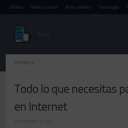
Música
Bebés y niños
Arte y diseño
Tecnología
Saltar al contenido
AyVisa
EMPRESA
Todo lo que necesitas p
en Internet
SEPTIEMBRE 19, 2024