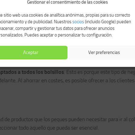
Gestionar el consentimiento de las cookies
do
e sitio web usa cookies de analítica anónimas, propias para su correcto
ncionamiento y de publicidad. Nuestros
socios
(incluido Google) pueden
s online, es disponer de todo el tiempo del mundo para compr
acenar, compartir y gestionar tus datos para ofrecer anuncios
forma tranquila cuando llegas a casa tras la larga jornada lab
sonalizados. Puedes aceptar o personalizar tu configuración.
y esperar en casa sin tener que moverte.
Aceptar
Ver preferencias
ustados
ptados a todos los bolsillos
. Esto es porque este tipo de ne
lante. Al ahorrar en costes, es posible ofrecer a los clientes
 de productos que los peques pueden necesitar para ir al co
eccionar todo aquello que pueda ser esencial.