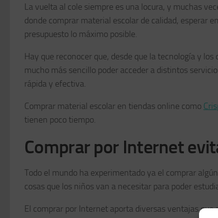
La vuelta al cole siempre es una locura, y muchas vec
donde comprar material escolar de calidad, esperar en
presupuesto lo máximo posible.
Hay que reconocer que, desde que la tecnología y los 
mucho más sencillo poder acceder a distintos servici
rápida y efectiva.
Comprar material escolar en tiendas online como
Cris
tienen poco tiempo.
Comprar por Internet evit
Todo el mundo ha experimentado ya el comprar algún ti
cosas que los niños van a necesitar para poder estudi
El comprar por Internet aporta diversas ventajas que