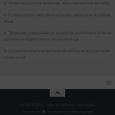
Mudanzas en Girona: tendencias, retos y perspectivas del sector
El papel transformador de un entrenador personal en la sociedad
actual
Tendencias y necesidades en el sector de la colchonería: la tienda
colchones en Madrid como punto de referencia
La importancia de la rehabilitación de edificios en la conservación
urbana actual
AyVisa © 2026. Todos los derechos reservados.
Funciona con
- Diseñado con el
Tema Hueman