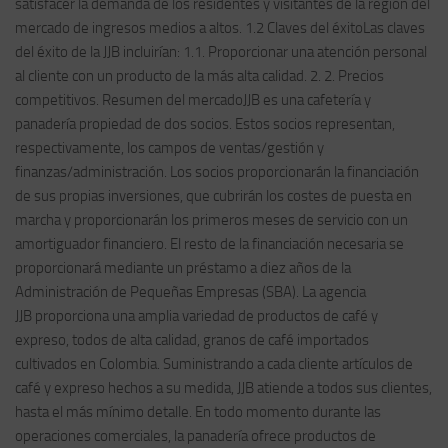
satisfacer la demanda de los residentes y visitantes de la región del
mercado de ingresos medios a altos. 1.2 Claves del éxitoLas claves
del éxito de la JJB incluirían: 1.1. Proporcionar una atención personal
al cliente con un producto de la más alta calidad. 2. 2. Precios
competitivos. Resumen del mercadoJJB es una cafetería y
panadería propiedad de dos socios. Estos socios representan,
respectivamente, los campos de ventas/gestión y
finanzas/administración. Los socios proporcionarán la financiación
de sus propias inversiones, que cubrirán los costes de puesta en
marcha y proporcionarán los primeros meses de servicio con un
amortiguador financiero. El resto de la financiación necesaria se
proporcionará mediante un préstamo a diez años de la
Administración de Pequeñas Empresas (SBA). La agencia
JJB proporciona una amplia variedad de productos de café y
expreso, todos de alta calidad, granos de café importados
cultivados en Colombia. Suministrando a cada cliente artículos de
café y expreso hechos a su medida, JJB atiende a todos sus clientes,
hasta el más mínimo detalle. En todo momento durante las
operaciones comerciales, la panadería ofrece productos de