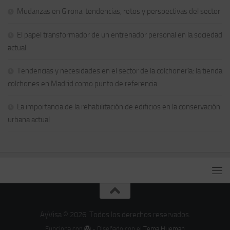
Mudanzas en Girona: tendencias, retos y perspectivas del sector
El papel transformador de un entrenador personal en la sociedad
actual
Tendencias y necesidades en el sector de la colchonería: la tienda
colchones en Madrid como punto de referencia
La importancia de la rehabilitación de edificios en la conservación
urbana actual
AyVisa © 2026. Todos los derechos reservados.
Funciona con
- Diseñado con el
Tema Hueman