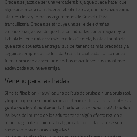
Graciela se jacta de ser una verdadera bruja que puede hacer que
algo suceda para complacer a Fabiola. Fabiola, que fue criada como
atea, es cínica y teme los argumentos de Graciela. Para
tranquilizarla, Graciela se atribuye una serie de extrañas
coincidencias, alegando que fueron inducidas por la magia negra.
Fabiola le tiene cada vez más miedo a Graciela, hasta el punto de
que está dispuesta a entregar sus pertenencias más preciadas y a
seguirla siempre que se lo pida. Graciela, cautivada por su nueva
fuerza, procede a escenificar hechos espantosos para mantener
esclavizada a su nueva amiga.
Veneno para las hadas
Si no te fijas bien, (1984) es una película de brujas sin una bruja real.
¿Importa que no se produzcan acontecimientos sobrenaturales si la
gente cree lo suficientemente fuerte en lo sobrenatural? ¿Pueden
las leyes del mundo de los adultos tener algún efecto real en el
reino mágico de un niño, si las figuras de autoridad sólo se ven
como sombras o voces apagadas?