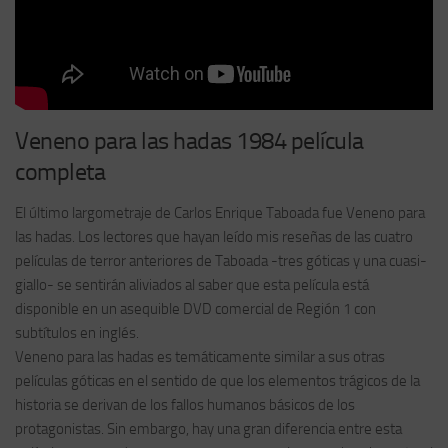
Veneno para las hadas 1984 película
completa
El último largometraje de Carlos Enrique Taboada fue Veneno para
las hadas. Los lectores que hayan leído mis reseñas de las cuatro
películas de terror anteriores de Taboada -tres góticas y una cuasi-
giallo- se sentirán aliviados al saber que esta película está
disponible en un asequible DVD comercial de Región 1 con
subtítulos en inglés.
Veneno para las hadas es temáticamente similar a sus otras
películas góticas en el sentido de que los elementos trágicos de la
historia se derivan de los fallos humanos básicos de los
protagonistas. Sin embargo, hay una gran diferencia entre esta