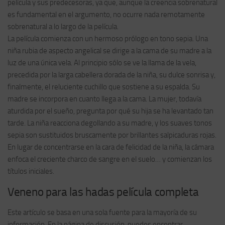
película y sus predecesoras, ya que, aunque la creencia sobrenatural
es fundamental en el argumento, no ocurre nada remotamente
sobrenatural a lo largo de la película.
La película comienza con un hermoso prólogo en tono sepia. Una
niña rubia de aspecto angelical se dirige a la cama de su madre a la
luz de una única vela. Al principio sólo se ve la llama de la vela,
precedida por la larga cabellera dorada de la niña, su dulce sonrisa y,
finalmente, el reluciente cuchillo que sostiene a su espalda. Su
madre se incorpora en cuanto llega a la cama. La mujer, todavía
aturdida por el sueño, pregunta por qué su hija se ha levantado tan
tarde. La niña reacciona degollando a su madre, y los suaves tonos
sepia son sustituidos bruscamente por brillantes salpicaduras rojas.
En lugar de concentrarse en la cara de felicidad de la niña, la cámara
enfoca el creciente charco de sangre en el suelo… y comienzan los
títulos iniciales.
Veneno para las hadas película completa
Este artículo se basa en una sola fuente para la mayoría de su
información. En la página de discusión, puedes encontrar