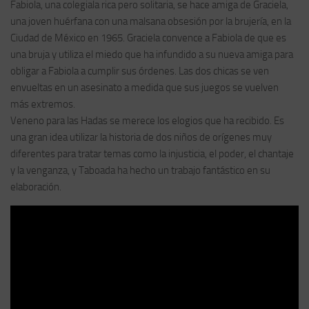
Fabiola, una colegiala rica pero solitaria, se hace amiga de Graciela,
una joven huérfana con una malsana obsesión por la brujería, en la
Ciudad de México en 1965. Graciela convence a Fabiola de que es
una bruja y utiliza el miedo que ha infundido a su nueva amiga para
obligar a Fabiola a cumplir sus órdenes. Las dos chicas se ven
envueltas en un asesinato a medida que sus juegos se vuelven
más extremos.
Veneno para las Hadas se merece los elogios que ha recibido. Es
una gran idea utilizar la historia de dos niños de orígenes muy
diferentes para tratar temas como la injusticia, el poder, el chantaje
y la venganza, y Taboada ha hecho un trabajo fantástico en su
elaboración.