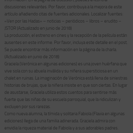
discusiones relevantes. Por favor, contribuya a la mejora de este
artículo añadiendo citas de fuentes adicionales. Localizar fuentes:
«Ven por las Hadas» – noticias – periódicos – libros – erudito –
JSTOR (Actualizado en junio de 2018)
La producción, el estreno en cines y la recepción de la película están
ausentes en este informe. Por favor, incluya este detalle en el post.
Se puede encontrar más información en la página de la charla.
(Actualizado en junio de 2018)
Graciela (Verónica en algunas ediciones) es una joven huérfana que
vive sola con su abuela inválida y su niñera supersticiosa en un
chalet en ruinas. La imaginación de Verónica está llena de siniestras
historias de brujas, que la niñera insiste en que son ciertas. En lugar
de asustarse, Graciela utiliza estos cuentos para sentirse más
fuerte que las niñas de su escuela parroquial, que la ridiculizan y
excluyen por sus rarezas.
Como nueva alumna, la tímida y solitaria Fabiola (Flavia en algunas
ediciones) llega de una familia adinerada. Graciela admira con
envidia la riqueza material de Fabiola y a sus adorables padres.