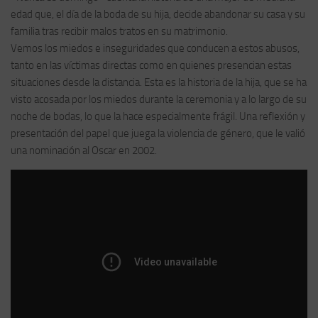
edad que, el día de la boda de su hija, decide abandonar su casa y su
familia tras recibir malos tratos en su matrimonio.
Vemos los miedos e inseguridades que conducen a estos abusos,
tanto en las víctimas directas como en quienes presencian estas
situaciones desde la distancia. Esta es la historia de la hija, que se ha
visto acosada por los miedos durante la ceremonia y a lo largo de su
noche de bodas, lo que la hace especialmente frágil. Una reflexión y
presentación del papel que juega la violencia de género, que le valió
una nominación al Oscar en 2002.