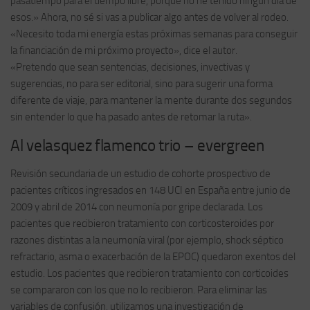
pasatiempo para el tiempo libre, porque no he tenido ningún día de
esos.» Ahora, no sé si vas a publicar algo antes de volver al rodeo.
«Necesito toda mi energía estas próximas semanas para conseguir
la financiación de mi próximo proyecto», dice el autor.
«Pretendo que sean sentencias, decisiones, invectivas y
sugerencias, no para ser editorial, sino para sugerir una forma
diferente de viaje, para mantener la mente durante dos segundos
sin entender lo que ha pasado antes de retomar la ruta».
Al velasquez flamenco trio – evergreen
Revisión secundaria de un estudio de cohorte prospectivo de
pacientes críticos ingresados en 148 UCI en España entre junio de
2009 y abril de 2014 con neumonía por gripe declarada. Los
pacientes que recibieron tratamiento con corticosteroides por
razones distintas a la neumonía viral (por ejemplo, shock séptico
refractario, asma o exacerbación de la EPOC) quedaron exentos del
estudio. Los pacientes que recibieron tratamiento con corticoides
se compararon con los que no lo recibieron. Para eliminar las
variables de confusión, utilizamos una investigación de