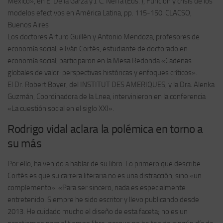
México», en E. De la Garza y J. C. Neffa (Eds. ), Función y crisis de los
modelos efectivos en América Latina, pp. 115-150. CLACSO,
Buenos Aires
Los doctores Arturo Guillén y Antonio Mendoza, profesores de
economía social, e Iván Cortés, estudiante de doctorado en
economía social, participaron en la Mesa Redonda «Cadenas
globales de valor: perspectivas históricas y enfoques críticos».
El Dr. Robert Boyer, del INSTITUT DES AMERIQUES, y la Dra. Alenka
Guzmán, Coordinadora de la Lnea, intervinieron en la conferencia
«La cuestión social en el siglo XXI».
Rodrigo vidal aclara la polémica en torno a
su más
Por ello, ha venido a hablar de su libro. Lo primero que describe
Cortés es que su carrera literaria no es una distracción, sino «un
complemento». «Para ser sincero, nada es especialmente
entretenido. Siempre he sido escritor y llevo publicando desde
2013. He cuidado mucho el diseño de esta faceta; no es un