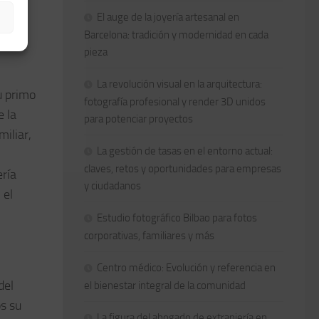
El auge de la joyería artesanal en
Barcelona: tradición y modernidad en cada
pieza
La revolución visual en la arquitectura:
u primo
fotografía profesional y render 3D unidos
e la
para potenciar proyectos
iliar,
La gestión de tasas en el entorno actual:
claves, retos y oportunidades para empresas
ería
y ciudadanos
 el
Estudio fotográfico Bilbao para fotos
corporativas, familiares y más
Centro médico: Evolución y referencia en
del
el bienestar integral de la comunidad
os su
La figura del abogado de extranjería en