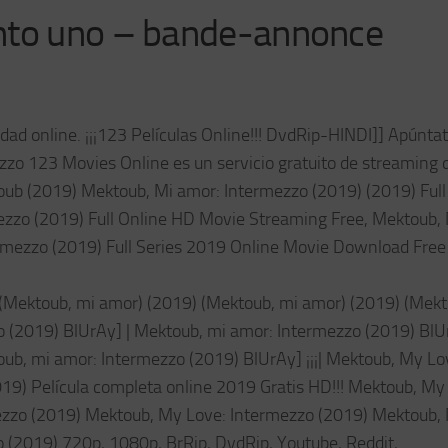
nto uno – bande-annonce
ad online. ¡¡¡123 Películas Online!!! DvdRip-HINDI]] Apúnta
zzo 123 Movies Online es un servicio gratuito de streaming 
toub (2019) Mektoub, Mi amor: Intermezzo (2019) (2019) Full
zzo (2019) Full Online HD Movie Streaming Free, Mektoub,
ermezzo (2019) Full Series 2019 Online Movie Download Fre
 (Mektoub, mi amor) (2019) (Mektoub, mi amor) (2019) (Mekt
 (2019) BlUrAy] | Mektoub, mi amor: Intermezzo (2019) BlUr
ub, mi amor: Intermezzo (2019) BlUrAy] ¡¡¡| Mektoub, My Lo
9) Película completa online 2019 Gratis HD!!! Mektoub, My
ezzo (2019) Mektoub, My Love: Intermezzo (2019) Mektoub,
(2019) 720p, 1080p, BrRip, DvdRip, Youtube, Reddit,