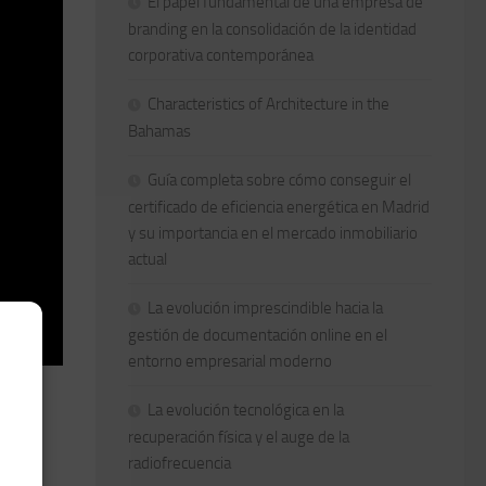
El papel fundamental de una empresa de
branding en la consolidación de la identidad
corporativa contemporánea
Characteristics of Architecture in the
Bahamas
Guía completa sobre cómo conseguir el
certificado de eficiencia energética en Madrid
y su importancia en el mercado inmobiliario
actual
La evolución imprescindible hacia la
gestión de documentación online en el
entorno empresarial moderno
La evolución tecnológica en la
recuperación física y el auge de la
radiofrecuencia