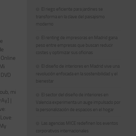
El riego eficiente para jardines se
transforma en la clave del paisajismo
moderno
El renting de impresoras en Madrid gana
te
peso entre empresas que buscan reducir
de
costes y optimizar sus oficinas
 Online
 Mi
El diseño de interiores en Madrid vive una
revolución enfocada en la sostenibilidad y el
e DVD
bienestar
oub, mi
El sector del diseño de interiores en
Ay] |
Valencia experimenta un auge impulsado por
ve:
la personalización de espacios en el hogar
 Love:
Las agencias MICE redefinen los eventos
 My
corporativos internacionales