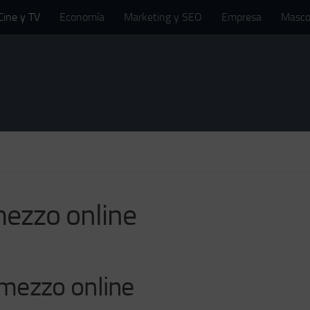
Cine y TV
Economía
Marketing y SEO
Empresa
Masco
ezzo online
mezzo online