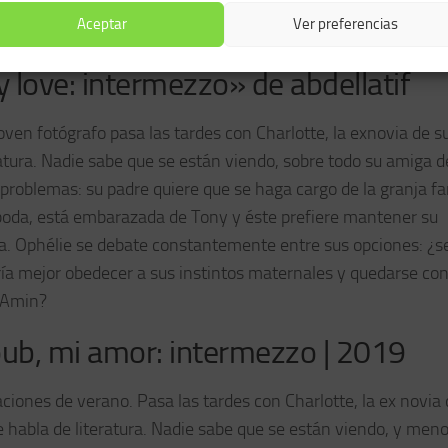
Aceptar
Ver preferencias
ove: intermezzo» de abdellatif
oven fotógrafo pasa las tardes con Charlotte, la exnovia de s
ratura. Nadie sabe que se están viendo, sobre todo su amiga d
problemas: su padre quiere que se haga cargo de la granja fam
 boda, está embarazada de Tony y éste prefiere mantener su
ia. Ophélie se debate constantemente entre sus opciones: ¿s
ría mejor obedecer a sus instintos maternales y quedarse con
n Amin?
oub, mi amor: intermezzo | 2019
aciones de verano. Pasa las tardes con Charlotte, la ex novia 
e habla de literatura. Nadie sabe que se están viendo, y men