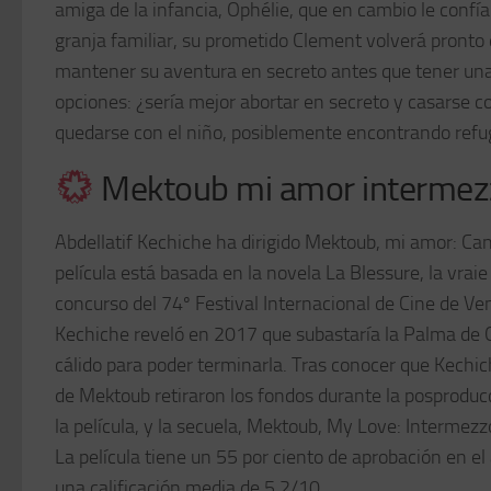
amiga de la infancia, Ophélie, que en cambio le confí
granja familiar, su prometido Clement volverá pronto 
mantener su aventura en secreto antes que tener una
opciones: ¿sería mejor abortar en secreto y casarse c
quedarse con el niño, posiblemente encontrando refu
Mektoub mi amor intermezz
Abdellatif Kechiche ha dirigido Mektoub, mi amor: Ca
película está basada en la novela La Blessure, la vrai
concurso del 74º Festival Internacional de Cine de Ve
Kechiche reveló en 2017 que subastaría la Palma de Or
cálido para poder terminarla. Tras conocer que Kechic
de Mektoub retiraron los fondos durante la posproduc
la película, y la secuela, Mektoub, My Love: Intermez
La película tiene un 55 por ciento de aprobación en e
una calificación media de 5,2/10.