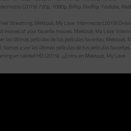
ntermezzo (2019) 720p, 1080p, BrRip, DvdRip, Youtube, Redd
ree Streaming, Mektoub, My Love: Intermezzo (2019) Onlin
st movies of your favorite movies, Mektoub, My Love: Inter
r las últimas películas de tus películas favoritas, Mektoub, 
 Vamos a ver las últimas películas de tus películas favoritas,
aming en calidad HD (2019). ¡¡¡Entra en Mektoub, My Love: