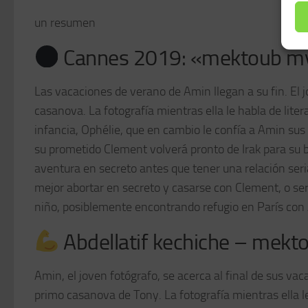
un resumen
Cannes 2019: «mektoub my l
Las vacaciones de verano de Amin llegan a su fin. El j
casanova. La fotografía mientras ella le habla de lite
infancia, Ophélie, que en cambio le confía a Amin sus 
su prometido Clement volverá pronto de Irak para su
aventura en secreto antes que tener una relación ser
mejor abortar en secreto y casarse con Clement, o se
niño, posiblemente encontrando refugio en París co
Abdellatif kechiche – mekt
Amin, el joven fotógrafo, se acerca al final de sus vac
primo casanova de Tony. La fotografía mientras ella l