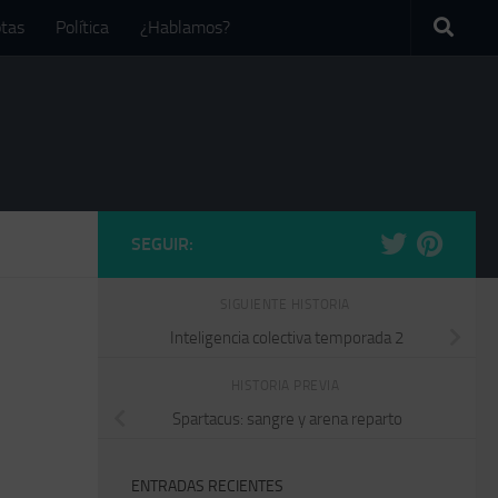
tas
Política
¿Hablamos?
SEGUIR:
SIGUIENTE HISTORIA
Inteligencia colectiva temporada 2
HISTORIA PREVIA
Spartacus: sangre y arena reparto
ENTRADAS RECIENTES