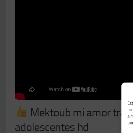
Est
Mektoub mi amor trailer
fu
alm
adolescentes hd
per