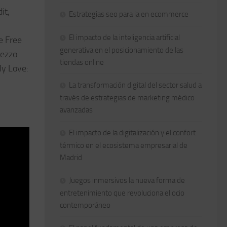
it,
Estrategias seo para ia en ecommerce
El impacto de la inteligencia artificial
e Free
generativa en el posicionamiento de las
mezzo
tiendas online
My Love:
La transformación digital del sector salud a
través de estrategias de marketing médico
avanzadas
El impacto de la digitalización y el confort
térmico en el ecosistema empresarial de
Madrid
Juegos inmersivos la nueva forma de
entretenimiento que revoluciona el ocio
contemporáneo