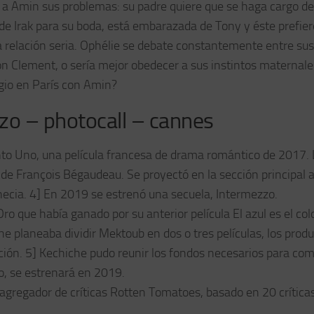
a a Amin sus problemas: su padre quiere que se haga cargo de
de Irak para su boda, está embarazada de Tony y éste prefier
 relación seria. Ophélie se debate constantemente entre sus
on Clement, o sería mejor obedecer a sus instintos maternale
gio en París con Amin?
o – photocall – cannes
nto Uno, una película francesa de drama romántico de 2017. 
e de François Bégaudeau. Se proyectó en la sección principal 
necia. 4] En 2019 se estrenó una secuela, Intermezzo.
o que había ganado por su anterior película El azul es el co
he planeaba dividir Mektoub en dos o tres películas, los prod
ción. 5] Kechiche pudo reunir los fondos necesarios para com
zo, se estrenará en 2019.
l agregador de críticas Rotten Tomatoes, basado en 20 crítica