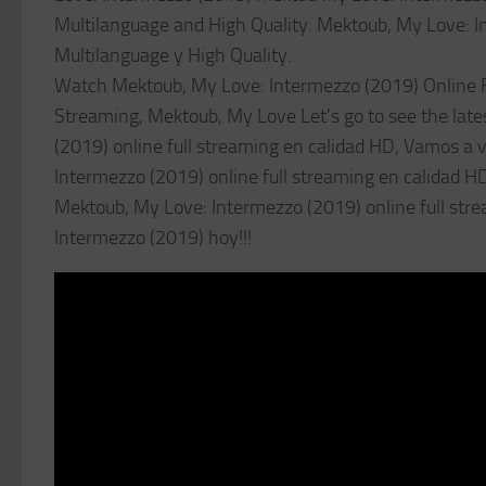
Multilanguage and High Quality. Mektoub, My Love: I
Multilanguage y High Quality.
Watch Mektoub, My Love: Intermezzo (2019) Online F
Streaming, Mektoub, My Love Let’s go to see the late
(2019) online full streaming en calidad HD, Vamos a ve
Intermezzo (2019) online full streaming en calidad HD,
Mektoub, My Love: Intermezzo (2019) online full stre
Intermezzo (2019) hoy!!!