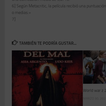
6] Según Metacritic, la película recibió una puntuación
o medias.»
7]
TAMBIÉN TE PODRÍA GUSTAR...
World war z 2
MARZO 30, 202