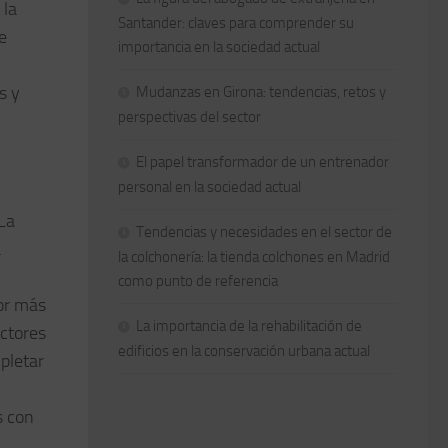
 la
Santander: claves para comprender su
e
importancia en la sociedad actual
s y
Mudanzas en Girona: tendencias, retos y
perspectivas del sector
El papel transformador de un entrenador
personal en la sociedad actual
La
Tendencias y necesidades en el sector de
a
la colchonería: la tienda colchones en Madrid
como punto de referencia
lor más
La importancia de la rehabilitación de
uctores
edificios en la conservación urbana actual
pletar
s con