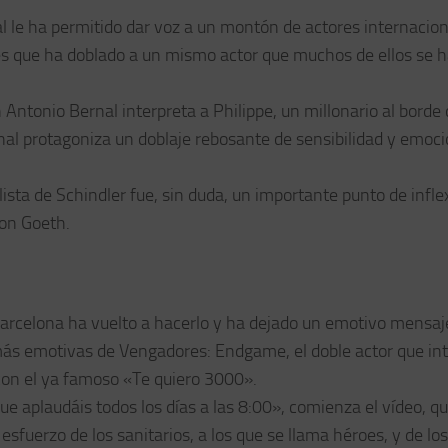
al le ha permitido dar voz a un montón de actores internacion
eces que ha doblado a un mismo actor que muchos de ellos se 
 Antonio Bernal interpreta a Philippe, un millonario al borde 
rnal protagoniza un doblaje rebosante de sensibilidad y emoc
ista de Schindler fue, sin duda, un importante punto de infle
mon Goeth.
 Barcelona ha vuelto a hacerlo y ha dejado un emotivo mensaj
ás emotivas de Vengadores: Endgame, el doble actor que int
on el ya famoso «Te quiero 3000».
e aplaudáis todos los días a las 8:00», comienza el vídeo, qu
sfuerzo de los sanitarios, a los que se llama héroes, y de los