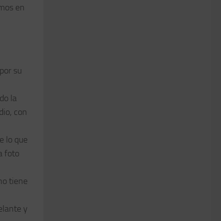
amos en
por su
do la
dio, con
e lo que
a foto
no tiene
elante y