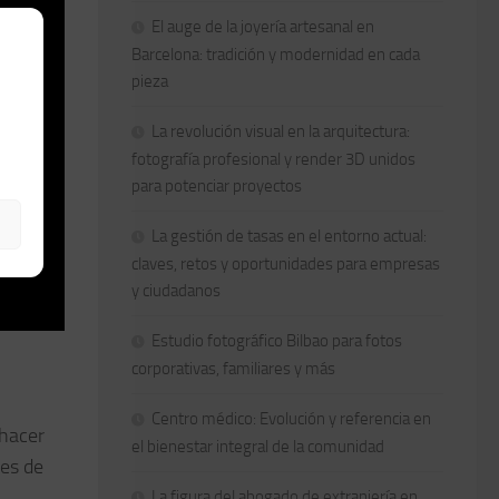
El auge de la joyería artesanal en
Barcelona: tradición y modernidad en cada
pieza
La revolución visual en la arquitectura:
fotografía profesional y render 3D unidos
para potenciar proyectos
La gestión de tasas en el entorno actual:
claves, retos y oportunidades para empresas
y ciudadanos
Estudio fotográfico Bilbao para fotos
corporativas, familiares y más
Centro médico: Evolución y referencia en
 hacer
el bienestar integral de la comunidad
res de
La figura del abogado de extranjería en