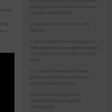
El papel fundamental de una empresa de
branding en la consolidación de la identidad
era vez
corporativa contemporánea
es de
Characteristics of Architecture in the
m», o
Bahamas
Guía completa sobre cómo conseguir el
certificado de eficiencia energética en Madrid
y su importancia en el mercado inmobiliario
actual
La evolución imprescindible hacia la
gestión de documentación online en el
entorno empresarial moderno
La evolución tecnológica en la
recuperación física y el auge de la
radiofrecuencia