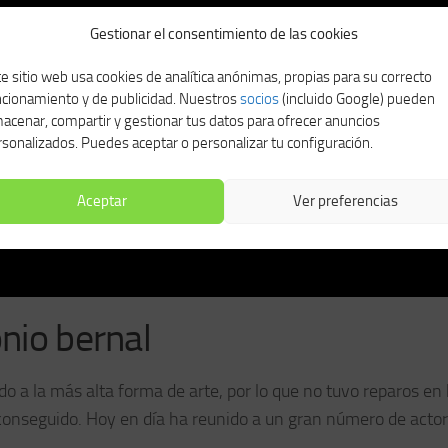
Gestionar el consentimiento de las cookies
e sitio web usa cookies de analítica anónimas, propias para su correcto
ncionamiento y de publicidad. Nuestros
socios
(incluido Google) pueden
acenar, compartir y gestionar tus datos para ofrecer anuncios
sonalizados. Puedes aceptar o personalizar tu configuración.
Aceptar
Ver preferencias
onio bernal
o a la más alta forma de arte, por lo que no tuvo reparos en
 conseguido. Hoy en día ha reunido a un gran número de acto