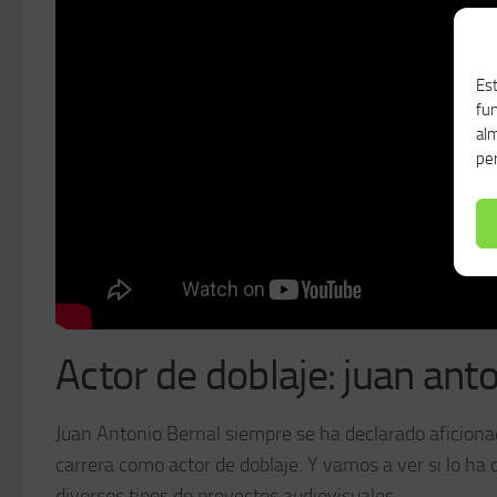
Est
fu
alm
per
Actor de doblaje: juan ant
Juan Antonio Bernal siempre se ha declarado aficionad
carrera como actor de doblaje. Y vamos a ver si lo ha
diversos tipos de proyectos audiovisuales.