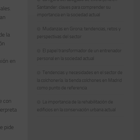
Santander: claves para comprender su
ales.
importancia en la sociedad actual
han
Mudanzas en Girona: tendencias, retos y
de la
perspectivas del sector
ión
El papel transformador de un entrenador
personal en la sociedad actual
xión en
Tendencias y necesidades en el sector de
la colchonería: la tienda colchones en Madrid
como punto de referencia
e con
La importancia de la rehabilitación de
erpreta
edificios en la conservación urbana actual
e pide