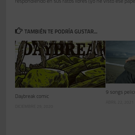
respondiendo en sus ratos libres (yo he visto ese pap
TAMBIÉN TE PODRÍA GUSTAR...
9 songs pelic
Daybreak comic
ABRIL 22, 2021
DICIEMBRE 29, 2020