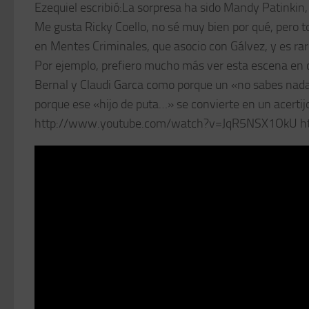
Ezequiel escribió:La sorpresa ha sido Mandy Patinkin,
Me gusta Ricky Coello, no sé muy bien por qué, pero 
en Mentes Criminales, que asocio con Gálvez, y es ra
Por ejemplo, prefiero mucho más ver esta escena en co
Bernal y Claudi Garca como porque un «no sabes nada
porque ese «hijo de puta…» se convierte en un acertij
http://www.youtube.com/watch?v=JqR5NSX1OkU h