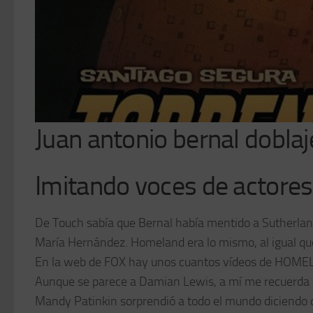
Juan antonio bernal doblaj
Imitando voces de actores
De Touch sabía que Bernal había mentido a Sutherland
María Hernández. Homeland era lo mismo, al igual que
En la web de FOX hay unos cuantos vídeos de HOMELA
Aunque se parece a Damian Lewis, a mí me recuerda 
Mandy Patinkin sorprendió a todo el mundo diciendo 