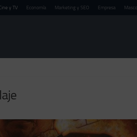
Cine y TV
Economía
Marketing y SEO
Empresa
Masco
laje