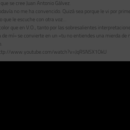
 que se cree Juan Antonio Gálvez.
todavía no me ha convencido. Quizá sea porque le vi por prim
ro que le escuche con otra voz…
lor que en V.O., tanto por las sobresalientes interpretacion
 de mí» se convierte en un «tu no entiendes una mierda de 
o.
ttp://www.youtube.com/watch?v=JqR5NSX1OkU