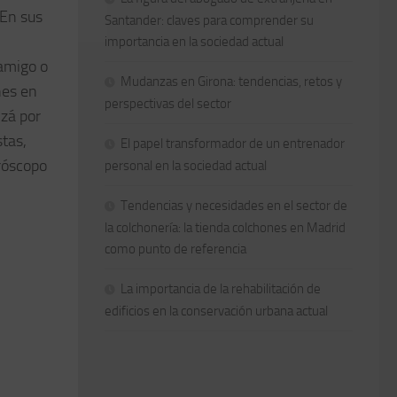
 En sus
Santander: claves para comprender su
importancia en la sociedad actual
 amigo o
Mudanzas en Girona: tendencias, retos y
nes en
perspectivas del sector
izá por
stas,
El papel transformador de un entrenador
róscopo
personal en la sociedad actual
Tendencias y necesidades en el sector de
la colchonería: la tienda colchones en Madrid
como punto de referencia
La importancia de la rehabilitación de
edificios en la conservación urbana actual