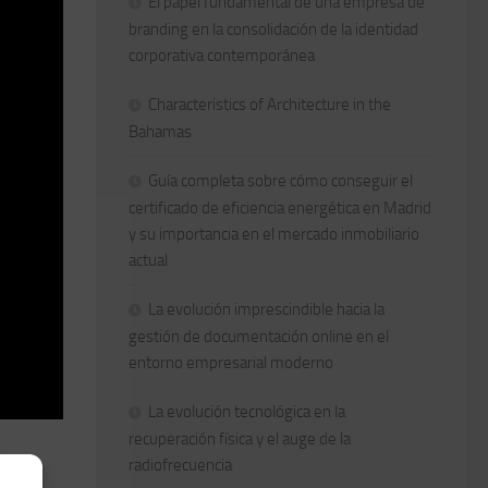
El papel fundamental de una empresa de
branding en la consolidación de la identidad
corporativa contemporánea
Characteristics of Architecture in the
Bahamas
Guía completa sobre cómo conseguir el
certificado de eficiencia energética en Madrid
y su importancia en el mercado inmobiliario
actual
La evolución imprescindible hacia la
gestión de documentación online en el
entorno empresarial moderno
La evolución tecnológica en la
recuperación física y el auge de la
radiofrecuencia