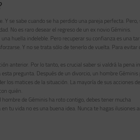
?
nte. Y se sabe cuando se ha perdido una pareja perfecta. Pero,
ad. No es raro desear el regreso de un ex novio Géminis.
na huella indeleble. Pero recuperar su confianza es una ta
sforzarse. Y no se trata sólo de tenerlo de vuelta. Para evitar 
n anterior. Por lo tanto, es crucial saber si valdrá la pena i
l a esta pregunta. Después de un divorcio, un hombre Géminis
r los matices de la situación. La mayoría de sus acciones d
con quién.
i el hombre de Géminis ha roto contigo, debes tener mucha
a en tu vida no es una buena idea. Nunca te hagas ilusiones 