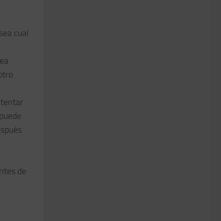
 sea cual
rea
otro
ntentar
 puede
espués
antes de