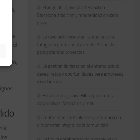
El auge de la joyería artesanal en
ente de
Barcelona: tradición y modernidad en cada
lgente
pieza
 quejes
La revolución visual en la arquitectura:
s con él
fotografía profesional y render 3D unidos
para potenciar proyectos
nfinado,
La gestión de tasas en el entorno actual:
claves, retos y oportunidades para empresas
y ciudadanos
signos
Estudio fotográfico Bilbao para fotos
corporativas, familiares y más
dido
Centro médico: Evolución y referencia en
el bienestar integral de la comunidad
lir
llos
La figura del abogado de extranjería en