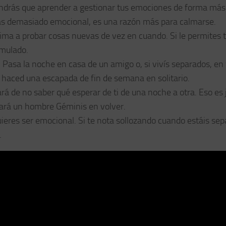
endrás que aprender a gestionar tus emociones de forma más
eras demasiado emocional, es una razón más para calmarse.
anima a probar cosas nuevas de vez en cuando. Si le permites 
imulado.
. Pasa la noche en casa de un amigo o, si vivís separados, en
a o haced una escapada de fin de semana en solitario.
rá de no saber qué esperar de ti de una noche a otra. Eso es j
ará un hombre Géminis en volver.
eres ser emocional. Si te nota sollozando cuando estáis sep
.