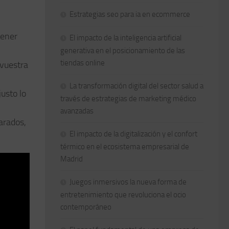
Estrategias seo para ia en ecommerce
tener
El impacto de la inteligencia artificial
generativa en el posicionamiento de las
tiendas online
 vuestra
La transformación digital del sector salud a
usto lo
través de estrategias de marketing médico
avanzadas
arados,
El impacto de la digitalización y el confort
térmico en el ecosistema empresarial de
Madrid
Juegos inmersivos la nueva forma de
entretenimiento que revoluciona el ocio
contemporáneo