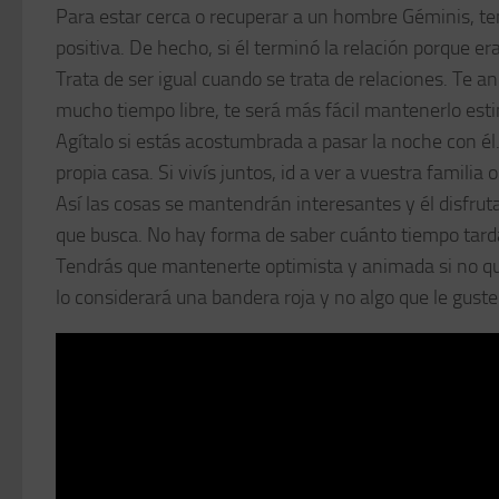
Para estar cerca o recuperar a un hombre Géminis, t
positiva. De hecho, si él terminó la relación porque 
Trata de ser igual cuando se trata de relaciones. Te 
mucho tiempo libre, te será más fácil mantenerlo est
Agítalo si estás acostumbrada a pasar la noche con él
propia casa. Si vivís juntos, id a ver a vuestra famili
Así las cosas se mantendrán interesantes y él disfruta
que busca. No hay forma de saber cuánto tiempo tard
Tendrás que mantenerte optimista y animada si no qui
lo considerará una bandera roja y no algo que le guste