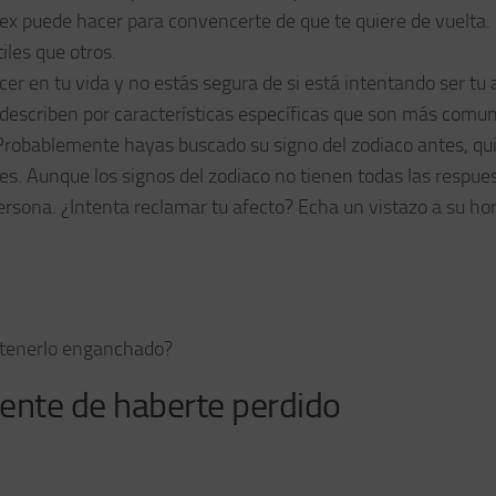
ex puede hacer para convencerte de que te quiere de vuelta.
iles que otros.
ecer en tu vida y no estás segura de si está intentando ser tu
se describen por características específicas que son más comu
Probablemente hayas buscado su signo del zodiaco antes, qu
es. Aunque los signos del zodiaco no tienen todas las respue
rsona. ¿Intenta reclamar tu afecto? Echa un vistazo a su ho
tenerlo enganchado?
iente de haberte perdido