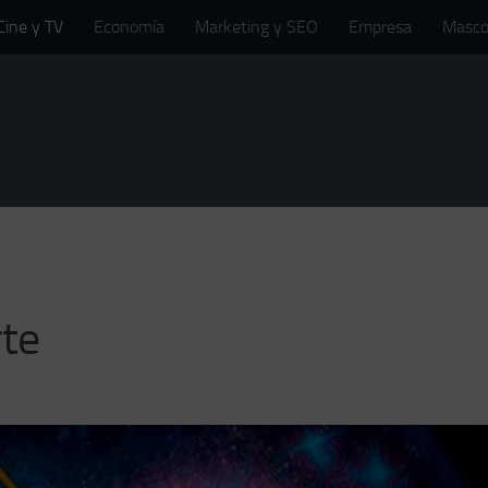
Cine y TV
Economía
Marketing y SEO
Empresa
Masco
rte