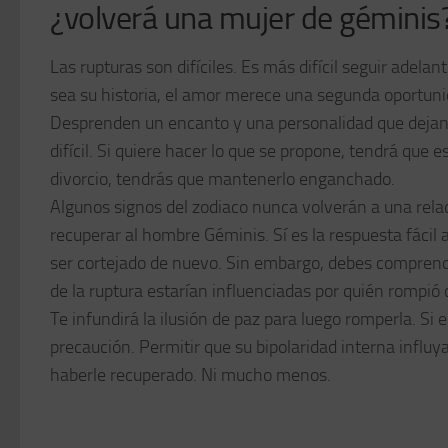
¿volverá una mujer de géminis
Las rupturas son difíciles. Es más difícil seguir adela
sea su historia, el amor merece una segunda oportunid
Desprenden un encanto y una personalidad que dejan u
difícil. Si quiere hacer lo que se propone, tendrá que e
divorcio, tendrás que mantenerlo enganchado.
Algunos signos del zodiaco nunca volverán a una relació
recuperar al hombre Géminis. Sí es la respuesta fáci
ser cortejado de nuevo. Sin embargo, debes comprende
de la ruptura estarían influenciadas por quién rompió 
Te infundirá la ilusión de paz para luego romperla. S
precaución. Permitir que su bipolaridad interna influy
haberle recuperado. Ni mucho menos.