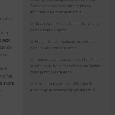
Santander: claves para comprender su
importancia en la sociedad actual
oria. A
Mudanzas en Girona: tendencias, retos y
perspectivas del sector
e han
cabeza
El papel transformador de un entrenador
ocando,
personal en la sociedad actual
e su
Tendencias y necesidades en el sector de
la colchonería: la tienda colchones en Madrid
ip K.
como punto de referencia
 no fue
la sobre
La importancia de la rehabilitación de
a
edificios en la conservación urbana actual