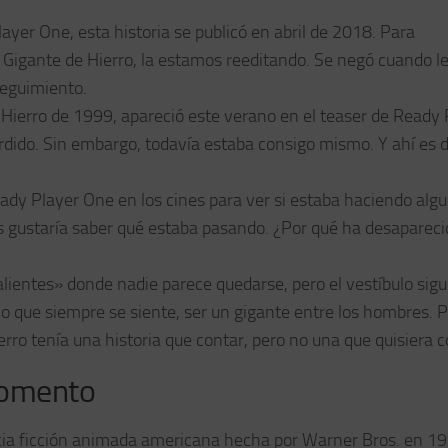
yer One, esta historia se publicó en abril de 2018. Para
 Gigante de Hierro, la estamos reeditando. Se negó cuando l
seguimiento.
e Hierro de 1999, apareció este verano en el teaser de Ready 
dido. Sin embargo, todavía estaba consigo mismo. Y ahí es 
y Player One en los cines para ver si estaba haciendo alg
es gustaría saber qué estaba pasando. ¿Por qué ha desaparec
entes» donde nadie parece quedarse, pero el vestíbulo sigue
 lo que siempre se siente, ser un gigante entre los hombres. 
erro tenía una historia que contar, pero no una que quisiera c
 momento
encia ficción animada americana hecha por Warner Bros. en 1