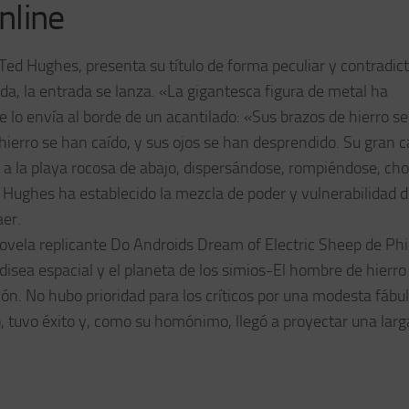
nline
 Ted Hughes, presenta su título de forma peculiar y contradict
da, la entrada se lanza. «La gigantesca figura de metal ha
e lo envía al borde de un acantilado: «Sus brazos de hierro s
 hierro se han caído, y sus ojos se han desprendido. Su gran 
n a la playa rocosa de abajo, dispersándose, rompiéndose, ch
Hughes ha establecido la mezcla de poder y vulnerabilidad d
er.
vela replicante Do Androids Dream of Electric Sheep de Phil
isea espacial y el planeta de los simios-El hombre de hierro
ción. No hubo prioridad para los críticos por una modesta fábu
, tuvo éxito y, como su homónimo, llegó a proyectar una larg