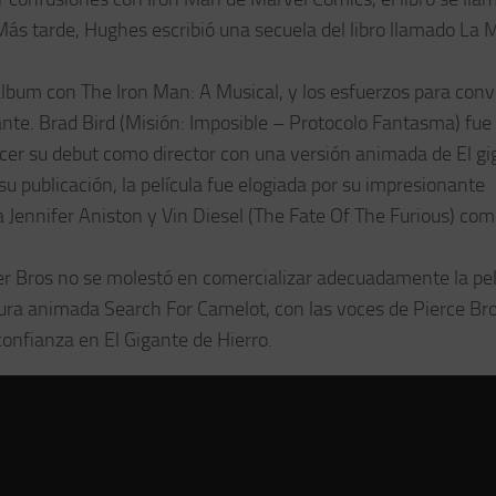
ás tarde, Hughes escribió una secuela del libro llamado La 
bum con The Iron Man: A Musical, y los esfuerzos para conve
ante. Brad Bird (Misión: Imposible – Protocolo Fantasma) fue
cer su debut como director con una versión animada de El gi
u publicación, la película fue elogiada por su impresionante
a Jennifer Aniston y Vin Diesel (The Fate Of The Furious) co
r Bros no se molestó en comercializar adecuadamente la pel
tura animada Search For Camelot, con las voces de Pierce Br
confianza en El Gigante de Hierro.