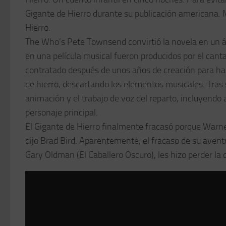
Gigante de Hierro durante su publicación americana. M
Hierro.
The Who’s Pete Townsend convirtió la novela en un ál
en una película musical fueron producidos por el cant
contratado después de unos años de creación para ha
de hierro, descartando los elementos musicales. Tras s
animación y el trabajo de voz del reparto, incluyendo 
personaje principal.
El Gigante de Hierro finalmente fracasó porque Warne
dijo Brad Bird. Aparentemente, el fracaso de su aven
Gary Oldman (El Caballero Oscuro), les hizo perder la 