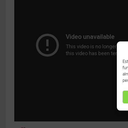
Est
fu
alm
per