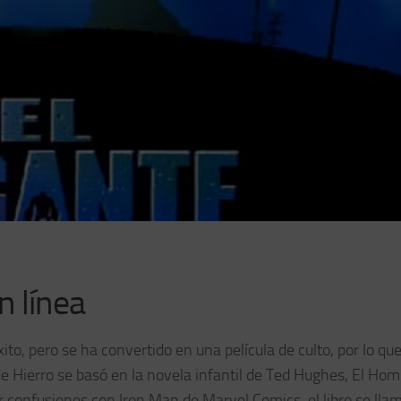
n línea
ito, pero se ha convertido en una película de culto, por lo qu
de Hierro se basó en la novela infantil de Ted Hughes, El Ho
r confusiones con Iron Man de Marvel Comics, el libro se llam