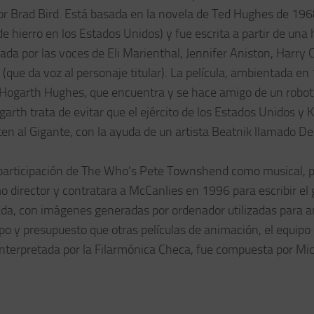
por Brad Bird. Está basada en la novela de Ted Hughes de 196
 hierro en los Estados Unidos) y fue escrita a partir de una h
ada por las voces de Eli Marienthal, Jennifer Aniston, Harry 
(que da voz al personaje titular). La película, ambientada en
o Hogarth Hughes, que encuentra y se hace amigo de un robot
garth trata de evitar que el ejército de los Estados Unidos y 
ten al Gigante, con la ayuda de un artista Beatnik llamado D
 participación de The Who’s Pete Townshend como musical, p
 director y contratara a McCanlies en 1996 para escribir el 
mada, con imágenes generadas por ordenador utilizadas para a
mpo y presupuesto que otras películas de animación, el equipo 
ue interpretada por la Filarmónica Checa, fue compuesta por Mi