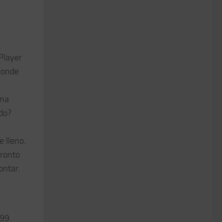
e
Player
donde
una
ido?
 lleno.
Pronto
ontar.
999.