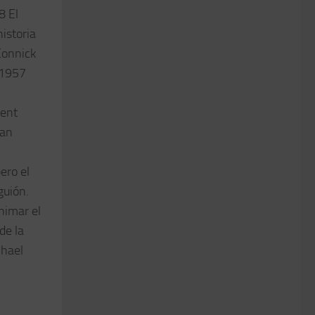
8 El
istoria
Connick
 1957
Kent
ean
ero el
guión.
nimar el
de la
chael