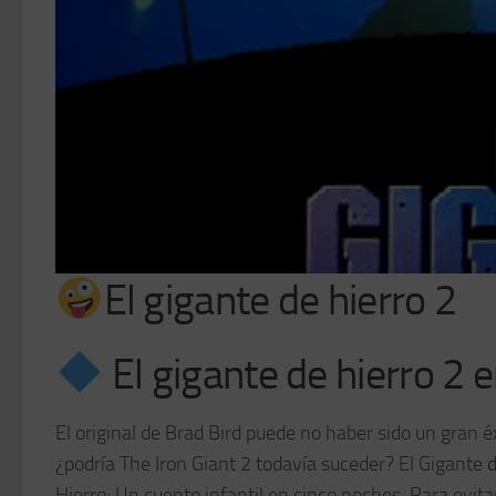
El gigante de hierro 2
El gigante de hierro 2 e
El original de Brad Bird puede no haber sido un gran éx
¿podría The Iron Giant 2 todavía suceder? El Gigante 
Hierro: Un cuento infantil en cinco noches. Para evita