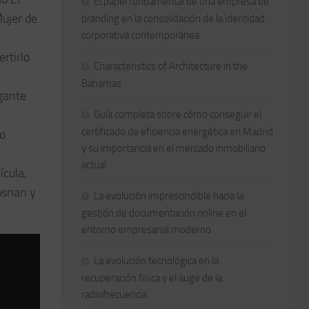
El papel fundamental de una empresa de
Mujer de
branding en la consolidación de la identidad
corporativa contemporánea
rtirlo
Characteristics of Architecture in the
Bahamas
gante
Guía completa sobre cómo conseguir el
certificado de eficiencia energética en Madrid
mo
y su importancia en el mercado inmobiliario
actual
ícula,
osnan y
La evolución imprescindible hacia la
gestión de documentación online en el
entorno empresarial moderno
La evolución tecnológica en la
recuperación física y el auge de la
radiofrecuencia