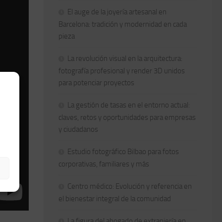
El auge de la joyería artesanal en
Barcelona: tradición y modernidad en cada
pieza
La revolución visual en la arquitectura:
fotografía profesional y render 3D unidos
para potenciar proyectos
La gestión de tasas en el entorno actual:
claves, retos y oportunidades para empresas
y ciudadanos
Estudio fotográfico Bilbao para fotos
corporativas, familiares y más
Centro médico: Evolución y referencia en
el bienestar integral de la comunidad
La figura del abogado de extranjería en