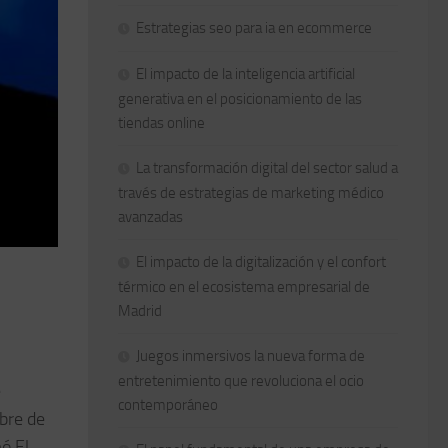
Estrategias seo para ia en ecommerce
El impacto de la inteligencia artificial
generativa en el posicionamiento de las
tiendas online
La transformación digital del sector salud a
través de estrategias de marketing médico
avanzadas
El impacto de la digitalización y el confort
térmico en el ecosistema empresarial de
Madrid
Juegos inmersivos la nueva forma de
entretenimiento que revoluciona el ocio
e
contemporáneo
mbre de
ó El