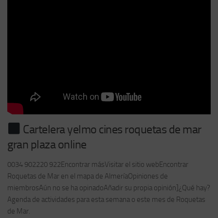
Cartelera yelmo cines roquetas de mar
gran plaza online
0034 902220 922Encontrar másVisitar el sitio webEncontrar
Roquetas de Mar en el mapa de AlmeríaOpiniones de
miembrosAún no se ha opinadoAñadir su propia opinión]¿Qué hay?
Agenda de actividades para esta semana o este mes de Roquetas
de Mar.