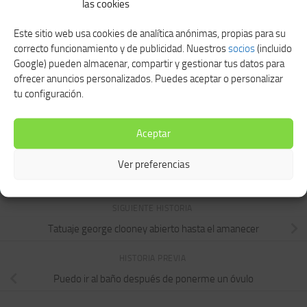
las cookies
Este sitio web usa cookies de analítica anónimas, propias para su
correcto funcionamiento y de publicidad. Nuestros
socios
(incluido
Google) pueden almacenar, compartir y gestionar tus datos para
Django desencadenado
Just for laughs gags reparto
ofrecer anuncios personalizados. Puedes aceptar o personalizar
pelicula en castellano
ABRIL 4, 2021
tu configuración.
FEBRERO 8, 2021
Aceptar
Ver preferencias
SEGUIR:
SIGUIENTE HISTORIA
Tatuaje george clooney abierto hasta el amanecer
HISTORIA PREVIA
Puedo ir al baño después de ponerme un óvulo