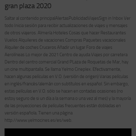
gran plaza 2020
Saltar al contenido principalAlertasPublicidadViajesSign in Inbox Ver
todo Inicia sesión para recibir actualizaciones de viajes y mensajes
de otros viajeros. Almería Hoteles Cosas que hacer Restaurantes
Vuelos Alquileres de vacaciones Compras Paquetes vacacionales
Alquiler de coches Cruceros Añadir un lugar Foro de viajes
Aerolíneas Lo mejor de 2021 Centro de ayuda Viajes por carretera
Dentro del centro comercial Grand PLaza de Roquetas de Mar, hay
un cine multipantalla. Se llama Yelmo Cineplex. Efectivamente,
hacen algunas películas en V.O. (versión de origen) Varias películas
en inglés/francés/alemán con subtítulos en español. Sin embargo,
estas películas en V.O. sólo se hacen en contadas ocasiones (no
estoy seguro de si un día a la semana o una vez al mes) y la mayoría
de las proyecciones de películas frecuentes están dobladas en
versión española. Tienen una página
http://www.yelmocines.es/es/web.