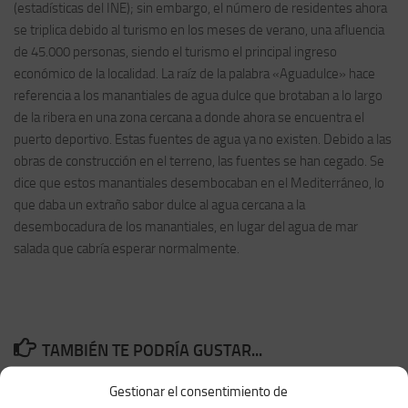
(estadísticas del INE); sin embargo, el número de residentes ahora
se triplica debido al turismo en los meses de verano, una afluencia
de 45.000 personas, siendo el turismo el principal ingreso
económico de la localidad. La raíz de la palabra «Aguadulce» hace
referencia a los manantiales de agua dulce que brotaban a lo largo
de la ribera en una zona cercana a donde ahora se encuentra el
puerto deportivo. Estas fuentes de agua ya no existen. Debido a las
obras de construcción en el terreno, las fuentes se han cegado. Se
dice que estos manantiales desembocaban en el Mediterráneo, lo
que daba un extraño sabor dulce al agua cercana a la
desembocadura de los manantiales, en lugar del agua de mar
salada que cabría esperar normalmente.
TAMBIÉN TE PODRÍA GUSTAR...
Gestionar el consentimiento de