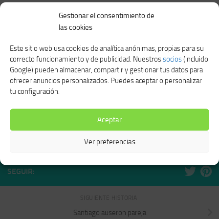
Gestionar el consentimiento de
TAMBIÉN TE PODRÍA GUSTAR...
las cookies
Este sitio web usa cookies de analítica anónimas, propias para su
correcto funcionamiento y de publicidad. Nuestros
socios
(incluido
Google) pueden almacenar, compartir y gestionar tus datos para
ofrecer anuncios personalizados. Puedes aceptar o personalizar
tu configuración.
El sicario de dios segunda
Ver pelicula mentiras y gordas
parte
ENERO 4, 2021
Aceptar
ENERO 8, 2021
Ver preferencias
SEGUIR:
SIGUIENTE HISTORIA
Santiago auseron pareja