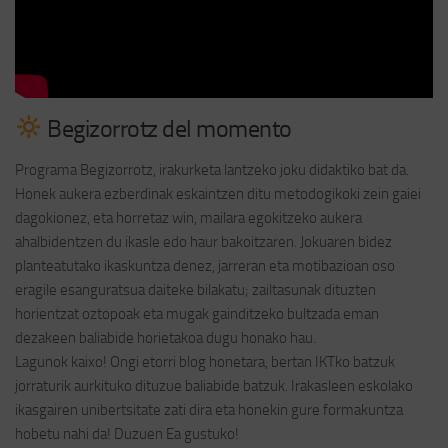
Begizorrotz del momento
Programa Begizorrotz, irakurketa lantzeko joku didaktiko bat da.
Honek aukera ezberdinak eskaintzen ditu metodogikoki zein gaiei
dagokionez, eta horretaz win, mailara egokitzeko aukera
ahalbidentzen du ikasle edo haur bakoitzaren. Jokuaren bidez
planteatutako ikaskuntza denez, jarreran eta motibazioan oso
eragile esanguratsua daiteke bilakatu; zailtasunak dituzten
horientzat oztopoak eta mugak gainditzeko bultzada eman
dezakeen baliabide horietakoa dugu honako hau.
Lagunok kaixo! Ongi etorri blog honetara, bertan IKTko batzuk
jorraturik aurkituko dituzue baliabide batzuk. Irakasleen eskolako
ikasgairen unibertsitate zati dira eta honekin gure formakuntza
hobetu nahi da! Duzuen Ea gustuko!