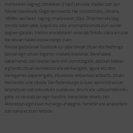
martxoaren 4agreg./otsailaren 21ajul.) errusiar idazlea izan zen.
Nikolai Vassilievitx Gogol (errusieraz: Hи, Sorotchinsky, Ukraina,
1809ko apirilaren 1agreg./martxoaren 20jul. Oharmen eta begi
zorrotz baten jabe, Gogoli zor zaio, erromantizismoa puri-purian
zegoen garaian, tradizio errealistaren oinarriak finkatu izana errusiar
literaturan halako ospea izango zuen.
Nikolas gaztetxoak Gurasoak lur-jabe txikiak zituen eta Nezhingo
lizeoan egin zituen bigarren mailako ikasketak. Berehalaxe
nabarmendu zen lizeoan bere mihi zorrotzagatik, aldizkari batean
argitaratu zituen kontakizun eta olerkiengatik, agure eta atso
barregarrien paperengatik, eta eskola-antzerkian antzeztu zituen.
Hemeretzi urte zituela, San Petersburgo jo zuen administrazioan
lanposturen bat eskuratuko zuelakoan, dirurik eta «aita pontekorik»
gabe, ez zeukala zer egin handirik, baina laster ohartu zen.
Aktoretzan egin zuen hurrengo ahalegina, horretan ere arrakastarik
izan baina ez zuen lanbide.