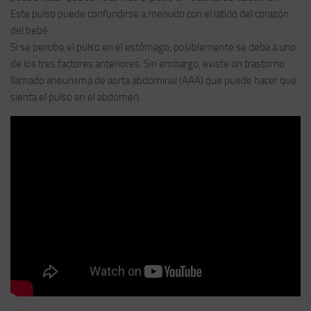
Este pulso puede confundirse a menudo con el latido del corazón
del bebé.
Si se percibe el pulso en el estómago, posiblemente se deba a uno
de los tres factores anteriores. Sin embargo, existe un trastorno
llamado aneurisma de aorta abdominal (AAA) que puede hacer que
sienta el pulso en el abdomen.