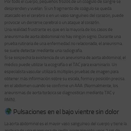
Por todo el cuerpo, pequeños trozos de un coágulo de sangre se
desprenden y vuelan. Si un fragmento de coágulo se queda
atascado en el cerebro o en un vaso sanguíneo del corazón, puede
provocar un derrame cerebral o un ataque al corazón.
Una realidad frustrante es que en la mayoría de los casos de
aneurisma de aorta abdominal no hay ningún signo. Durante una
prueba rutinaria de una enfermedad no relacionada, el aneurisma
se suele detectar mediante una radiografía.
Si se sospecha la existencia de un aneurisma de aorta abdominal, el
médico puede utilizar la ecografía o el TAC para examinarlo. Un
especialista vascular utilizará múltiples pruebas de imagen para
obtener más información sobre su escala, forma y posición precisa
en el abdomen cuando se confirme un AAA. (Normalmente, los
aneurismas de aorta torácica se diagnostican mediante TAC y
RMN).
Pulsaciones en el bajo vientre sin dolor
La aorta abdominal es el mayor vaso sanguíneo del cuerpo y tiene la
anchura de una manguera de jardín, normalmente unos 2 cm de