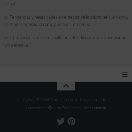
actual
Tendencias y necesidades en el sector de la colchonería: la tienda
colchones en Madrid como punto de referencia
La importancia de la rehabilitación de edificios en la conservación
urbana actual
AyVisa © 2026. Todos los derechos reservados.
Funciona con
- Diseñado con el
Tema Hueman