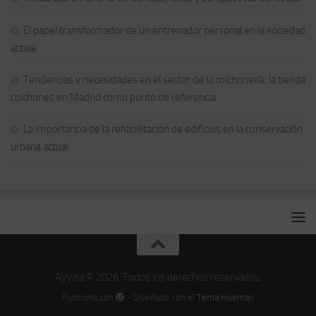
El papel transformador de un entrenador personal en la sociedad
actual
Tendencias y necesidades en el sector de la colchonería: la tienda
colchones en Madrid como punto de referencia
La importancia de la rehabilitación de edificios en la conservación
urbana actual
AyVisa © 2026. Todos los derechos reservados.
Funciona con
- Diseñado con el
Tema Hueman