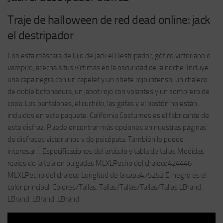
Traje de halloween de red dead online: jack
el destripador
Con esta máscara de lujo de Jack el Destripador, gótico victoriano o
vampiro, acecha a tus víctimas en la oscuridad de la noche. Incluye
una capa negra con un capelet y un ribete rojo intenso, un chaleco
de doble botonadura, un jabot rojo con volantes y un sombrero de
copa. Los pantalones, el cuchillo, las gafas y el bastón no están
incluidos en este paquete. California Costumes es el fabricante de
este disfraz. Puede encontrar más opciones en nuestras páginas
de disfraces victorianos y de psicópata. También le puede
interesar… Especificaciones del artículo y tabla de tallas Medidas
reales de la tela en pulgadas MLXLPecho del chaleco424446
MLXLPecho del chaleco Longitud de la capa475252 El negro es el
color principal. Colores/Tallas: Tallas/Tallas/Tallas/Tallas LBrand:
LBrand: LBrand: LBrand