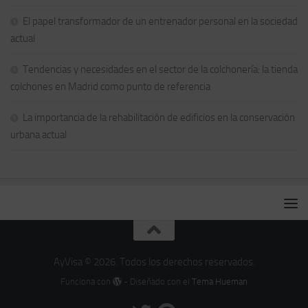
El papel transformador de un entrenador personal en la sociedad
actual
Tendencias y necesidades en el sector de la colchonería: la tienda
colchones en Madrid como punto de referencia
La importancia de la rehabilitación de edificios en la conservación
urbana actual
AyVisa © 2026. Todos los derechos reservados.
Funciona con
- Diseñado con el
Tema Hueman