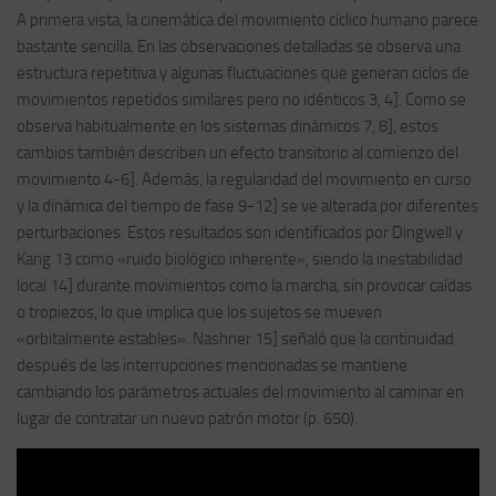
A primera vista, la cinemática del movimiento cíclico humano parece
bastante sencilla. En las observaciones detalladas se observa una
estructura repetitiva y algunas fluctuaciones que generan ciclos de
movimientos repetidos similares pero no idénticos 3, 4]. Como se
observa habitualmente en los sistemas dinámicos 7, 8], estos
cambios también describen un efecto transitorio al comienzo del
movimiento 4-6]. Además, la regularidad del movimiento en curso
y la dinámica del tiempo de fase 9-12] se ve alterada por diferentes
perturbaciones. Estos resultados son identificados por Dingwell y
Kang 13 como «ruido biológico inherente», siendo la inestabilidad
local 14] durante movimientos como la marcha, sin provocar caídas
o tropiezos, lo que implica que los sujetos se mueven
«orbitalmente estables». Nashner 15] señaló que la continuidad
después de las interrupciones mencionadas se mantiene
cambiando los parámetros actuales del movimiento al caminar en
lugar de contratar un nuevo patrón motor (p. 650).