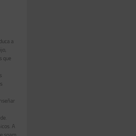
duca a
jo,
es que
s
ás
enseñar
rde.
icos. A
 de spam