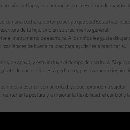
la presión del lápiz, incoherencias en la escritura de mayúscu
rse con una cuchara, cortar papel, ¡lo que sea! Estas habilidad
scritura de tu hijo, sino en su crecimiento general.
 el instrumento de escritura. A los niños les gusta dibujar
tilizar lápices de buena calidad para ayudarles a practicar su
 y de apoyo, y esto incluye el tiempo de escritura. Si quiere
úrate de que el niño está perfecto y positivamente inspirad
 los niños a escribir con pulcritud, ya que aprenden a sujetar
a mantener la postura y a mejorar la flexibilidad, el control y l