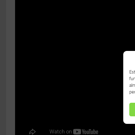
Est
fu
alm
per