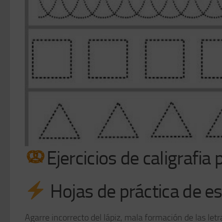
Ejercicios de caligrafia
Hojas de práctica de e
Agarre incorrecto del lápiz, mala formación de las let