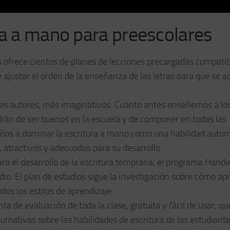
ra a mano para preescolares
 ofrece cientos de planes de lecciones precargadas compati
e ajustar el orden de la enseñanza de las letras para que se a
es autores, más imaginativos. Cuanto antes enseñemos a lo
drán de ser buenos en la escuela y de componer en todas las
niños a dominar la escritura a mano como una habilidad autom
 atractivos y adecuados para su desarrollo.
ara el desarrollo de la escritura temprana, el programa Handw
io. El plan de estudios sigue la investigación sobre cómo a
os los estilos de aprendizaje.
 de evaluación de toda la clase, gratuita y fácil de usar, qu
umativas sobre las habilidades de escritura de los estudiante