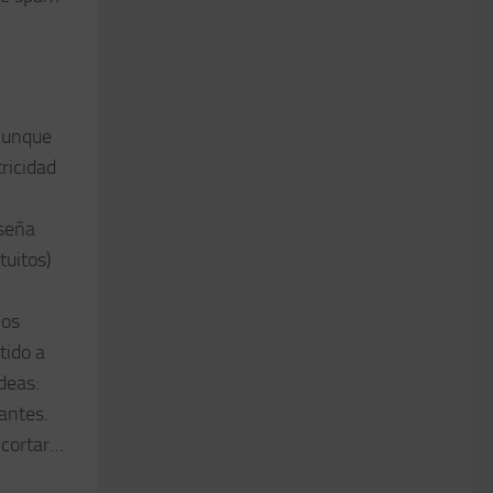
 Aunque
ricidad
nseña
tuitos)
ños
tido a
deas:
antes.
 cortar…