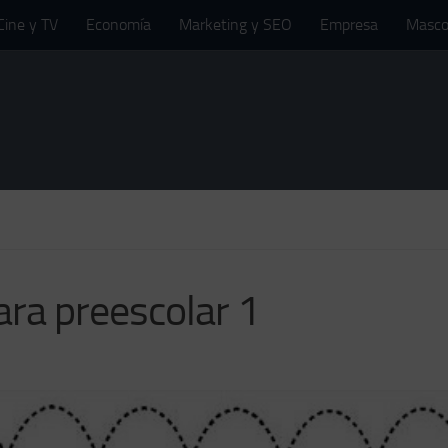
Cine y TV
Economía
Marketing y SEO
Empresa
Masco
para preescolar 1