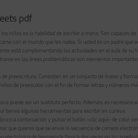
eets pdf
 los niños es la habilidad de escribir a mano. Son capaces de
arse con el mundo que les rodea. Si usted es un padre que e
mente está complementando las actividades en el aula de su hi
 centrarse en las áreas problemáticas son elementos important
s de preescritura. Consisten en un conjunto de líneas y forma
niños de preescolar con el fin de formar letras y números m
cursiva puede ser un sustituto perfecto. Además, es necesario 
quí tienes algunas herramientas para escribir en cursiva.
rónico a continuación y pulsar el botón «clic aquí» de color ve
mar que quieres que se envíe la secuencia de correos electrón
eo electrónico de bienvenida (busca dos veces en la carpeta