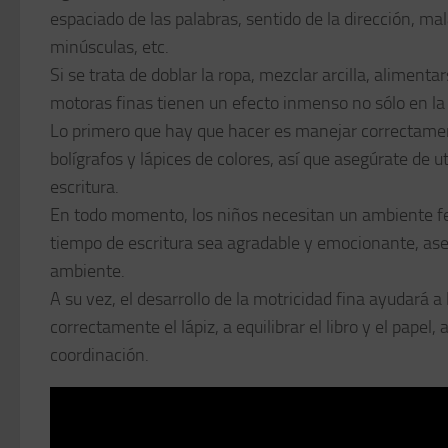
espaciado de las palabras, sentido de la dirección, ma
minúsculas, etc.
Si se trata de doblar la ropa, mezclar arcilla, alimenta
motoras finas tienen un efecto inmenso no sólo en la e
Lo primero que hay que hacer es manejar correctamente
bolígrafos y lápices de colores, así que asegúrate de u
escritura.
En todo momento, los niños necesitan un ambiente feliz
tiempo de escritura sea agradable y emocionante, aseg
ambiente.
A su vez, el desarrollo de la motricidad fina ayudará a
correctamente el lápiz, a equilibrar el libro y el papel, 
coordinación.