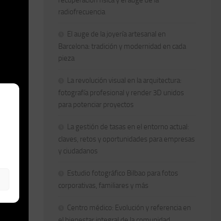
recuperación física y el auge de la
radiofrecuencia
El auge de la joyería artesanal en
Barcelona: tradición y modernidad en cada
pieza
La revolución visual en la arquitectura:
fotografía profesional y render 3D unidos
para potenciar proyectos
La gestión de tasas en el entorno actual:
claves, retos y oportunidades para empresas
y ciudadanos
Estudio fotográfico Bilbao para fotos
corporativas, familiares y más
Centro médico: Evolución y referencia en
el bienestar integral de la comunidad