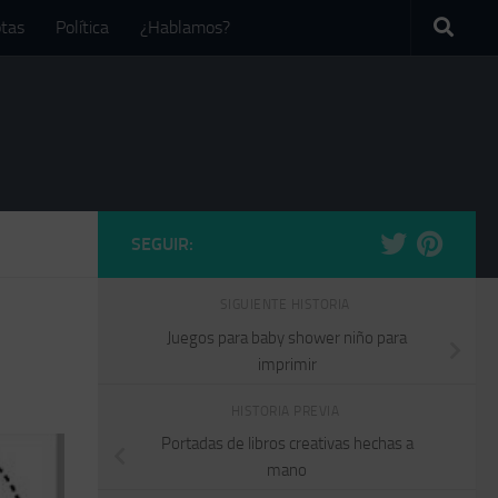
tas
Política
¿Hablamos?
SEGUIR:
SIGUIENTE HISTORIA
Juegos para baby shower niño para
imprimir
HISTORIA PREVIA
Portadas de libros creativas hechas a
mano