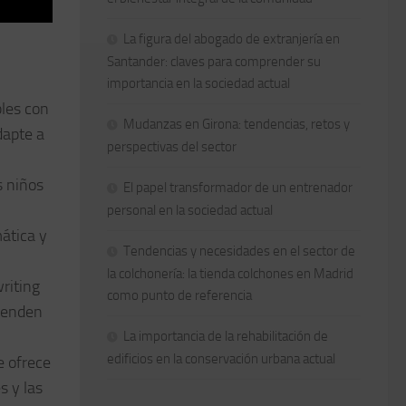
La figura del abogado de extranjería en
Santander: claves para comprender su
importancia en la sociedad actual
bles con
Mudanzas en Girona: tendencias, retos y
dapte a
perspectivas del sector
s niños
El papel transformador de un entrenador
personal en la sociedad actual
ática y
Tendencias y necesidades en el sector de
la colchonería: la tienda colchones en Madrid
riting
como punto de referencia
prenden
La importancia de la rehabilitación de
edificios en la conservación urbana actual
e ofrece
s y las