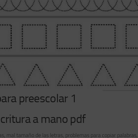
 para preescolar 1
scritura a mano pdf
ras, mal tamaño de las letras, problemas para copiar palabras,