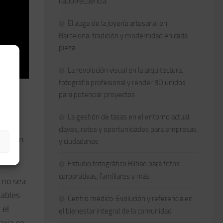
radiofrecuencia
El auge de la joyería artesanal en
Barcelona: tradición y modernidad en cada
pieza
La revolución visual en la arquitectura:
fotografía profesional y render 3D unidos
para potenciar proyectos
La gestión de tasas en el entorno actual:
claves, retos y oportunidades para empresas
elación
y ciudadanos
a. Se
Estudio fotográfico Bilbao para fotos
corporativas, familiares y más
e no sea
iables
Centro médico: Evolución y referencia en
 el
el bienestar integral de la comunidad