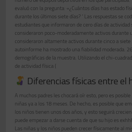
número de equipos deportivos en los que participaba. Va
evaluó con la pregunta: «¿Cuántos días has estado fís
durante los últimos siete días? ‘ Las respuestas se cod
estudiantes que informaron de cero días de actividad 
consideraron poco-moderadamente activos durante uno
consideraron altamente activos durante cinco a siete d
autoinforme ha mostrado una fiabilidad moderada. 26].
demográficas de la muestra. Utilizando el chi-cuadrado
de actividad física (
Diferencias físicas entre el
A muchos padres les chocará oír esto, pero es posible 
niñas ya a los 18 meses. De hecho, es posible que em
los niños tienen unos dos años, y esto seguirá creci
puede empezar a darse cuenta de que su hijo es exhh
Las niñas y los niños pueden crecer físicamente al mi