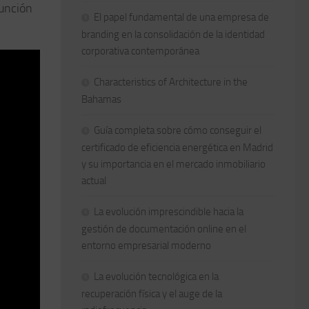
función
El papel fundamental de una empresa de
branding en la consolidación de la identidad
corporativa contemporánea
Characteristics of Architecture in the
Bahamas
Guía completa sobre cómo conseguir el
certificado de eficiencia energética en Madrid
y su importancia en el mercado inmobiliario
actual
La evolución imprescindible hacia la
gestión de documentación online en el
entorno empresarial moderno
La evolución tecnológica en la
recuperación física y el auge de la