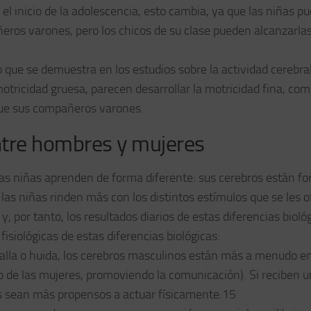
el inicio de la adolescencia, esto cambia, ya que las niñas p
os varones, pero los chicos de su clase pueden alcanzarla
o que se demuestra en los estudios sobre la actividad cerebral
otricidad gruesa, parecen desarrollar la motricidad fina, co
que sus compañeros varones.
ntre hombres y mujeres
 las niñas aprenden de forma diferente: sus cerebros están f
 las niñas rinden más con los distintos estímulos que se les o
, por tanto, los resultados diarios de estas diferencias bioló
fisiológicas de estas diferencias biológicas:
atalla o huida, los cerebros masculinos están más a menudo e
so de las mujeres, promoviendo la comunicación). Si reciben u
es sean más propensos a actuar físicamente.15