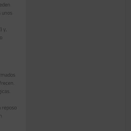
ueden
s unos
) y,
mo
ormados
frecen.
gicas.
n reposo
n