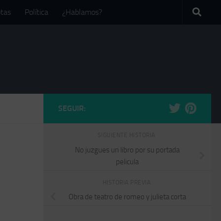
tas
Política
¿Hablamos?
SEGUIR:
SIGUIENTE HISTORIA
No juzgues un libro por su portada
pelicula
HISTORIA PREVIA
Obra de teatro de romeo y julieta corta