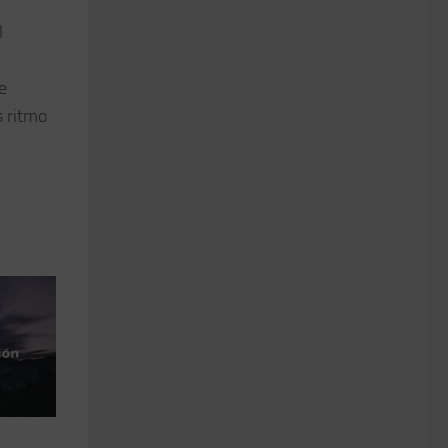
l
e
s ritmo