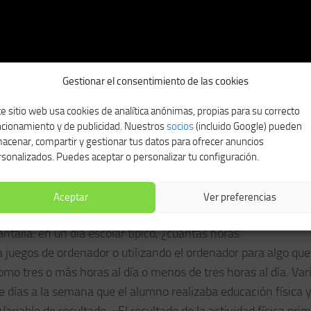
Gestionar el consentimiento de las cookies
e sitio web usa cookies de analítica anónimas, propias para su correcto
ncionamiento y de publicidad. Nuestros
socios
(incluido Google) pueden
as entre hombres y mujeres pdf
acenar, compartir y gestionar tus datos para ofrecer anuncios
sonalizados. Puedes aceptar o personalizar tu configuración.
ras? En contraste con uno o más años, las respuestas de los
 veces. Investigaciones anteriores han identificado una corr
Aceptar
Ver preferencias
 actividad física 9, 23]. Participación en el tiempo de pantall
ntalla: en un día escolar típico, ¿cuántas horas
o a juegos de ordenador o utilizando el ordenador para algo qu
mo tres o más horas al día o menos de tres horas al día. Var
 días a la semana que el alumno realizaba educación física y