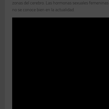
zonas del cerebro. Las hormonas sexuales femeninas ta
no se conoce bien en la actualidad.