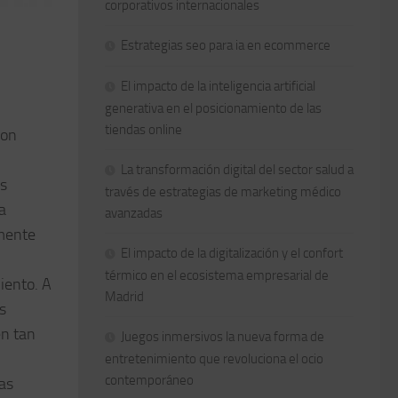
corporativos internacionales
Estrategias seo para ia en ecommerce
El impacto de la inteligencia artificial
generativa en el posicionamiento de las
tiendas online
son
La transformación digital del sector salud a
as
través de estrategias de marketing médico
a
avanzadas
amente
El impacto de la digitalización y el confort
térmico en el ecosistema empresarial de
iento. A
Madrid
s
en tan
Juegos inmersivos la nueva forma de
entretenimiento que revoluciona el ocio
contemporáneo
as