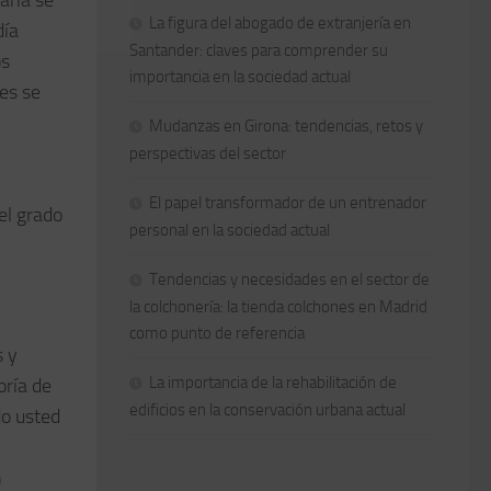
aria se
La figura del abogado de extranjería en
día
Santander: claves para comprender su
os
importancia en la sociedad actual
es se
Mudanzas en Girona: tendencias, retos y
perspectivas del sector
El papel transformador de un entrenador
el grado
personal en la sociedad actual
Tendencias y necesidades en el sector de
la colchonería: la tienda colchones en Madrid
como punto de referencia
s y
La importancia de la rehabilitación de
oría de
edificios en la conservación urbana actual
do usted
n