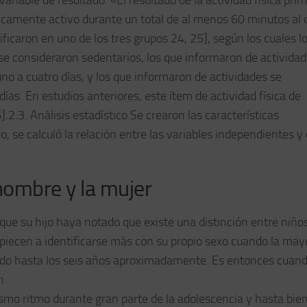
riable de resultado. «El resultado de la actividad física prim
icamente activo durante un total de al menos 60 minutos al 
ificaron en uno de los tres grupos 24, 25], según los cuales l
se consideraron sedentarios, los que informaron de actividad
 a cuatro días, y los que informaron de actividades se
ías. En estudios anteriores, este ítem de actividad física de
2.3. Análisis estadístico Se crearon las características
, se calculó la relación entre las variables independientes y 
 hombre y la mujer
que su hijo haya notado que existe una distinción entre niño
piecen a identificarse más con su propio sexo cuando la may
endo hasta los seis años aproximadamente. Es entonces cuan
h
smo ritmo durante gran parte de la adolescencia y hasta bie