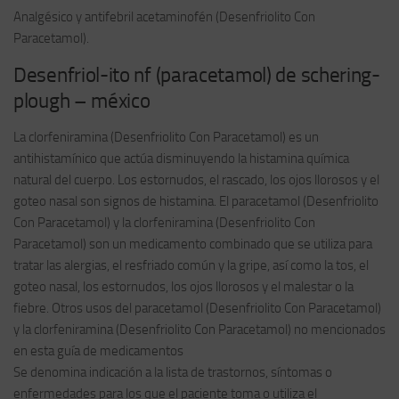
Analgésico y antifebril acetaminofén (Desenfriolito Con
Paracetamol).
Desenfriol-ito nf (paracetamol) de schering-
plough – méxico
La clorfeniramina (Desenfriolito Con Paracetamol) es un
antihistamínico que actúa disminuyendo la histamina química
natural del cuerpo. Los estornudos, el rascado, los ojos llorosos y el
goteo nasal son signos de histamina. El paracetamol (Desenfriolito
Con Paracetamol) y la clorfeniramina (Desenfriolito Con
Paracetamol) son un medicamento combinado que se utiliza para
tratar las alergias, el resfriado común y la gripe, así como la tos, el
goteo nasal, los estornudos, los ojos llorosos y el malestar o la
fiebre. Otros usos del paracetamol (Desenfriolito Con Paracetamol)
y la clorfeniramina (Desenfriolito Con Paracetamol) no mencionados
en esta guía de medicamentos
Se denomina indicación a la lista de trastornos, síntomas o
enfermedades para los que el paciente toma o utiliza el