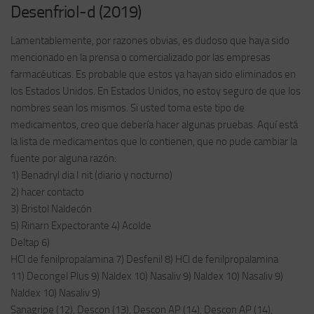
Desenfriol-d (2019)
Lamentablemente, por razones obvias, es dudoso que haya sido
mencionado en la prensa o comercializado por las empresas
farmacéuticas. Es probable que estos ya hayan sido eliminados en
los Estados Unidos. En Estados Unidos, no estoy seguro de que los
nombres sean los mismos. Si usted toma este tipo de
medicamentos, creo que debería hacer algunas pruebas. Aquí está
la lista de medicamentos que lo contienen, que no pude cambiar la
fuente por alguna razón:
1) Benadryl dia I nit (diario y nocturno)
2) hacer contacto
3) Bristol Naldecón
5) Rinarn Expectorante 4) Acolde
Deltap 6)
HCl de fenilpropalamina 7) Desfenil 8) HCl de fenilpropalamina
11) Decongel Plus 9) Naldex 10) Nasaliv 9) Naldex 10) Nasaliv 9)
Naldex 10) Nasaliv 9)
Sanagripe (12), Descon (13), Descon AP (14), Descon AP (14),