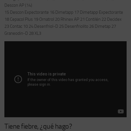
Descon AP (14)
15 Descon Expectorante 16 Dimetapp 17 Dimetapp Expectorante
18 Cepacol Plus 19 Ornatrol 20 Rhinex AP 21 Contilén 22 Decidex
23 Contac 10 24 Desenfriol-D 25 Desenfriolito 26 Dimetap 27
Graneodin-D 28 XL3
Tiene fiebre, ¿qué hago?