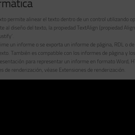
rmática
xto permite alinear el texto dentro de un control utilizando o
cte al diseño del texto, la propiedad TextAlign (propiedad Ali
stify’.
prime un informe o se exporta un informe de página, RDL o de
texto. También es compatible con los informes de página y lo
resentación para representar un informe en formato Word, 
s de renderización, véase Extensiones de renderización.