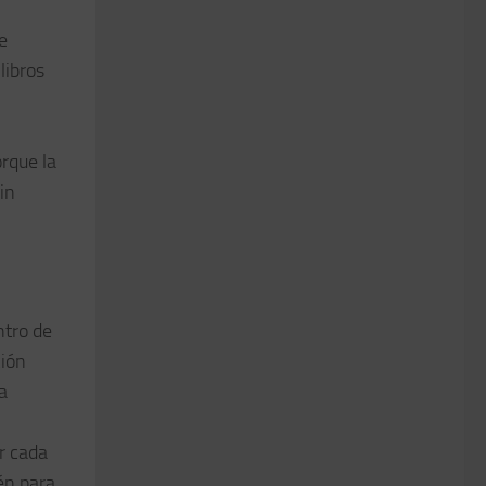
e
libros
,
rque la
in
ntro de
ción
a
ar cada
én para