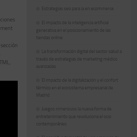
Estrategias seo para ia en ecommerce
pciones
El impacto de la inteligencia artificial
gnment
generativa en el posicionamiento de las
tiendas online
 sección
La transformación digital del sector salud a
s
través de estrategias de marketing médico
HTML,
avanzadas
El impacto de la digitalización y el confort
térmico en el ecosistema empresarial de
Madrid
Juegos inmersivos la nueva forma de
entretenimiento que revoluciona el ocio
contemporáneo