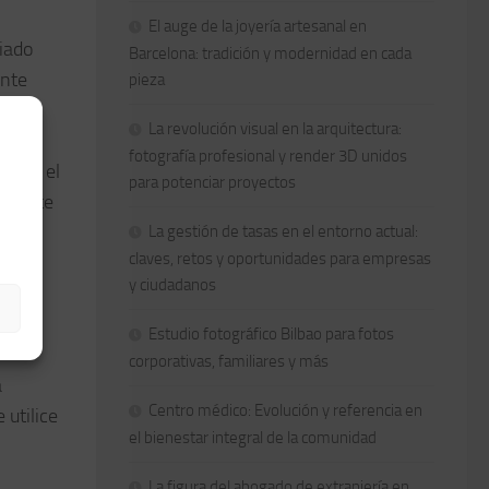
El auge de la joyería artesanal en
iado
Barcelona: tradición y modernidad en cada
ente
pieza
ierda
La revolución visual en la arquitectura:
fotografía profesional y render 3D unidos
erda, el
para potenciar proyectos
paquete
La gestión de tasas en el entorno actual:
claves, retos y oportunidades para empresas
era
y ciudadanos
se
n
Estudio fotográfico Bilbao para fotos
corporativas, familiares y más
a
Centro médico: Evolución y referencia en
 utilice
el bienestar integral de la comunidad
La figura del abogado de extranjería en