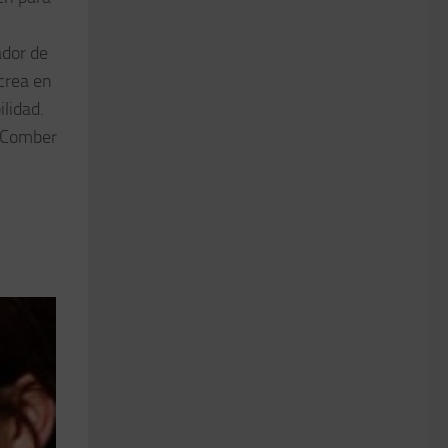
ador de
 crea en
ilidad.
; Comber