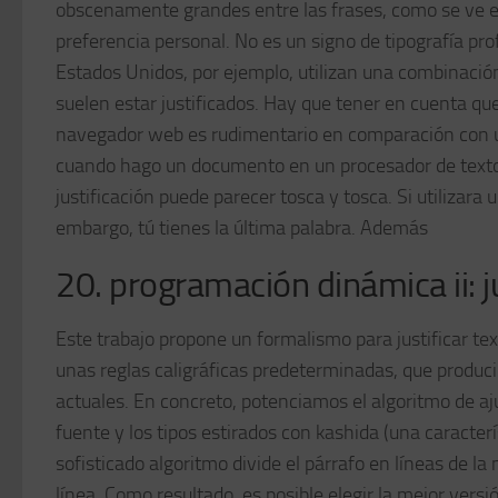
obscenamente grandes entre las frases, como se ve en 
preferencia personal. No es un signo de tipografía prof
Estados Unidos, por ejemplo, utilizan una combinación d
suelen estar justificados. Hay que tener en cuenta que
navegador web es rudimentario en comparación con u
cuando hago un documento en un procesador de textos 
justificación puede parecer tosca y tosca. Si utilizara
embargo, tú tienes la última palabra. Además
20. programación dinámica ii: ju
Este trabajo propone un formalismo para justificar tex
unas reglas caligráficas predeterminadas, que produci
actuales. En concreto, potenciamos el algoritmo de aj
fuente y los tipos estirados con kashida (una caracter
sofisticado algoritmo divide el párrafo en líneas de la
línea. Como resultado, es posible elegir la mejor vers