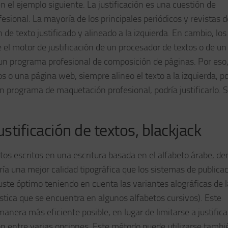
el ejemplo siguiente. La justificación es una cuestión de
esional. La mayoría de los principales periódicos y revistas d
e texto justificado y alineado a la izquierda. En cambio, los 
 el motor de justificación de un procesador de textos o de un
n programa profesional de composición de páginas. Por eso
o una página web, siempre alineo el texto a la izquierda, po
 un programa de maquetación profesional, podría justificarlo. S
stificación de textos, blackjack
tos escritos en una escritura basada en el alfabeto árabe, de
ría una mejor calidad tipográfica que los sistemas de publica
uste óptimo teniendo en cuenta las variantes alográficas de l
ística que se encuentra en algunos alfabetos cursivos). Este
 manera más eficiente posible, en lugar de limitarse a justific
ión entre varias opciones. Este método puede utilizarse tambi