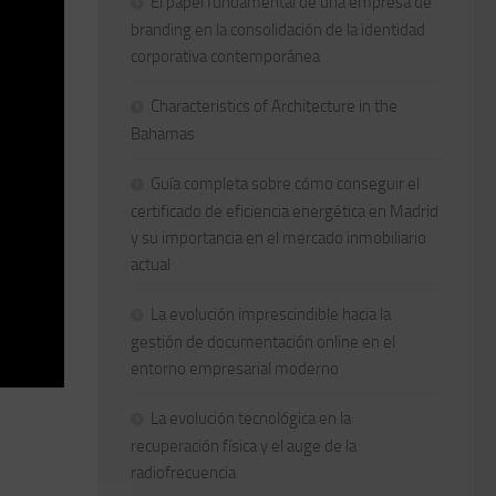
El papel fundamental de una empresa de
branding en la consolidación de la identidad
corporativa contemporánea
Characteristics of Architecture in the
Bahamas
Guía completa sobre cómo conseguir el
certificado de eficiencia energética en Madrid
y su importancia en el mercado inmobiliario
actual
La evolución imprescindible hacia la
gestión de documentación online en el
entorno empresarial moderno
La evolución tecnológica en la
recuperación física y el auge de la
radiofrecuencia