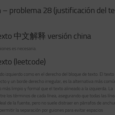
 – problema 28 (justificación del t
l texto 中文解释 versión china
uiones es necesaria.
exto (leetcode)
lado izquierdo como en el derecho del bloque de texto. El texto
recto y un borde derecho irregular, es la alternativa más comú
to más limpio y formal que el texto alineado a la izquierda. La
tre los términos de cada línea, asegurando que todas las lín
eal de la fuente, pero no suele distraer en párrafos de anchu
 permitir la separación por guiones para evitar espacios