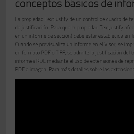
conceptos básicos de info
La propiedad TextJustify de un control de cuadro de te
de justificación. Para que la propiedad TextJustify afe
en un informe de sección) debe estar establecida en Ju
Cuando se previsualiza un informe en el Visor, se im
en formato PDF o TIFF, se admite la justificación del 
informes RDL mediante el uso de extensiones de rep
PDF e imagen. Para más detalles sobre las extensione