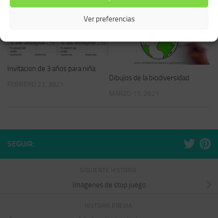
Ver preferencias
Invitacion de 3 años para niña
Dibujos de la biodiversidad
FEBRERO 22, 2021
MARZO 11, 2021
SEGUIR:
SIGUIENTE HISTORIA
Imagenes de stop juego
HISTORIA PREVIA