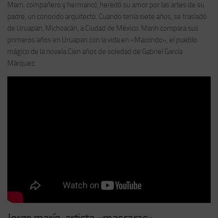
Marn, compañero y hermano), heredó su amor por las artes de su
padre, un conocido arquitecto. Cuando tenía siete años, se trasladó
de Uruapan, Michoacán, a Ciudad de México. Marín compara sus
primeros años en Uruapan con la vida en «Macondo», el pueblo
mágico de la novela Cien años de soledad de Gabriel García
Márquez.
Jorge marín, artista «mascaras»