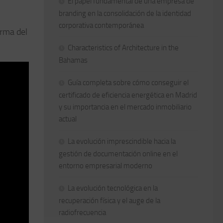
El papel fundamental de una empresa de
branding en la consolidación de la identidad
corporativa contemporánea
orma del
Characteristics of Architecture in the
Bahamas
Guía completa sobre cómo conseguir el
certificado de eficiencia energética en Madrid
y su importancia en el mercado inmobiliario
actual
La evolución imprescindible hacia la
gestión de documentación online en el
entorno empresarial moderno
La evolución tecnológica en la
recuperación física y el auge de la
radiofrecuencia