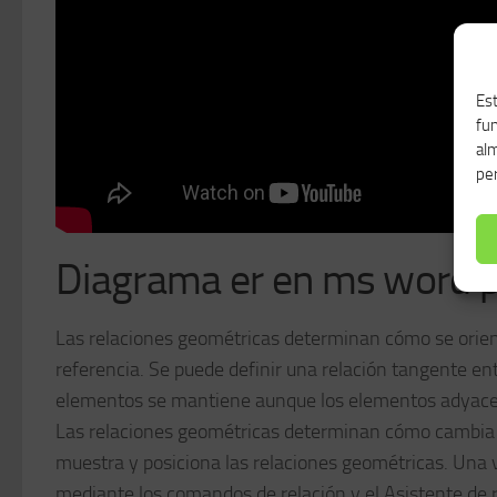
Est
fu
alm
per
Diagrama er en ms word pa
Las relaciones geométricas determinan cómo se orien
referencia. Se puede definir una relación tangente ent
elementos se mantiene aunque los elementos adyacen
Las relaciones geométricas determinan cómo cambia un
muestra y posiciona las relaciones geométricas. Una v
mediante los comandos de relación y el Asistente de r