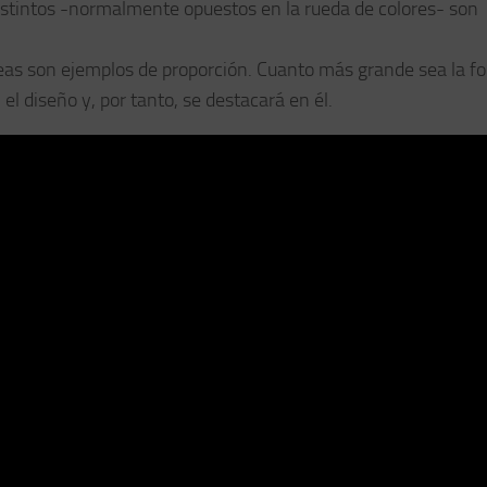
s distintos -normalmente opuestos en la rueda de colores- son
líneas son ejemplos de proporción. Cuanto más grande sea la f
el diseño y, por tanto, se destacará en él.