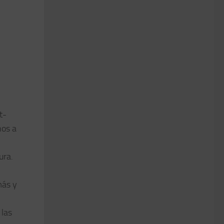
t-
nos a
ura.
más y
 las