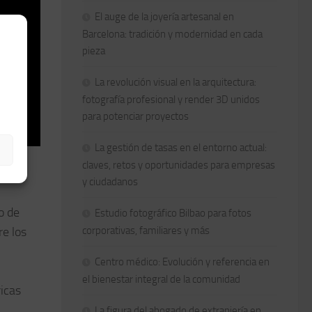
El auge de la joyería artesanal en
Barcelona: tradición y modernidad en cada
pieza
La revolución visual en la arquitectura:
fotografía profesional y render 3D unidos
para potenciar proyectos
La gestión de tasas en el entorno actual:
claves, retos y oportunidades para empresas
y ciudadanos
o de
Estudio fotográfico Bilbao para fotos
re los
corporativas, familiares y más
Centro médico: Evolución y referencia en
el bienestar integral de la comunidad
ricas
La figura del abogado de extranjería en