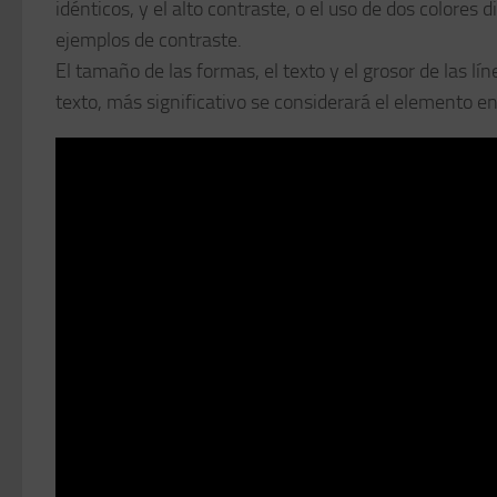
idénticos, y el alto contraste, o el uso de dos colore
ejemplos de contraste.
El tamaño de las formas, el texto y el grosor de las 
texto, más significativo se considerará el elemento en 