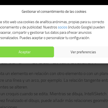
Gestionar el consentimiento de las cookies
e sitio web usa cookies de analítica anónimas, propias para su correcto
ncionamiento y de publicidad. Nuestros
socios
(incluido Google) pueden
acenar, compartir y gestionar tus datos para ofrecer anuncios
sonalizados. Puedes aceptar o personalizar tu configuración.
Aceptar
Ver preferencias
rte 6 – crear una relación
ta un elemento en relación con otro elemento o con un plan
re una línea y un arco, por ejemplo. La relación tangente ent
tes se alteren.
 croquis cuando se edita. Mientras se dibuja, IntelliSketch
ez finalizado el dibujo, puede añadir más relaciones geomét
elaciones.