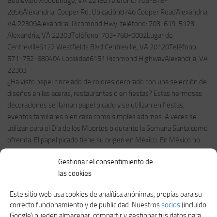
BoulevardWoodbridge, VA 22192Teléfono: 703-878-
2856Alexandria, Cooper Rd. Ubicación8746 Cooper RoadAlexandria,
VA 22309Alexandria-Richmond Hwy, teléfono: 703-619-5123.
Alexandria, VA 22303Teléfono: 703-768-0002Lugar de
Centreville5127 Westfields Blvd.Centreville, VA 20120Teléfono:
571-752-680404 Localidad6151 Richmond HighwayAlexandria, VA
22303
¿Ha visto papel cincelado de colores decorado con una selección de
diseños en las aceras, restaurantes o en fiestas? Estas hermosas
decoraciones se llaman papel picado y se utilizan en fiestas,
eventos familiares o en casa como simples adornos. A veces se
utilizan para el Día de los Muertos o durante la Semana Santa como
ofrenda. El papel picado tiene su origen en México. En México no
hay celebración sin música, flores y papel picado.
Gestionar el consentimiento de
Restaurantes mexicanos en El Paso6804 Commerce
las cookies
StreetSpringfield, VA 22150Teléfono: 703-912-6166Lugar en
Woodbridge3031 Woodbridge, VA 22192Teléfono: 703-878-
Este sitio web usa cookies de analítica anónimas, propias para su
2856Alexandria-Cooper Rd. Ubicación8746 Cooper RoadAlexandria,
correcto funcionamiento y de publicidad. Nuestros
socios
(incluido
VA 22309Alexandria-Richmond Hwy, teléfono: 703-619-5123.
Google) pueden almacenar, compartir y gestionar tus datos para