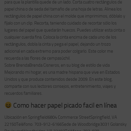
para que la plantilla quede de un lado. Corta cuatro rectángulos de
papel china o de seda del tamaño de una hoja de letras. Alinea los
rectángulos de papel china con el molde que imprimimos, dóblalo y
fíjalo con un clip. Recorta, teniendo cuidado de recortar sólo los
lugares del papel que quedarán huecos. Puedes utilizar esta cinta o
cualquier cuerda fina. Coloca la cinta encima de cada uno de los
rectángulos, dobla la cinta y pega el papel, dejando un trozo
adicional en cada extremo para poder colgarlo. Este color me
recuerda a las flores de cempasúchil.
Sobre BrendaBrenda Cisneros, en su blog de estilo de vida
Mejorando mi hogar, es una madre hispana que vive en Estados
Unidos y que produce contenidos desde 2009. En este blog,
comparte con sus lectores consejos, entretenimiento, viajes y
recuerdos familiares.
Como hacer papel picado facil en línea
Ubicación en Springfield6804 Commerce StreetSpringfield, VA
22150Teléfono: 703-912-6166Sede de Woodbridge3031 Golansky