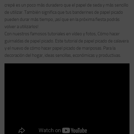
crepé es un poco más duradero que el papel de seda y más sencillo
de utilizar. También significa que tus banderines de papel picado
pueden durar más tiempo, ¡así que en la próxima fiesta podrás
volver a utilizarlos!
Con nuestros famosos tutoriales en vídeo y fotos, Cómo hacer
guirnaldas de papel picado. Este tutorial de papel picado de calavera
y el nuevo de cómo hacer papel picado de mariposas. Para la
decoración del hogar, ideas sencillas, económicas y productivas.