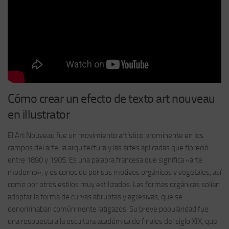
Cómo crear un efecto de texto art nouveau
en illustrator
El Art Nouveau fue un movimiento artístico prominente en los
campos del arte, la arquitectura y las artes aplicadas que floreció
entre 1890 y 1905. Es una palabra francesa que significa «arte
moderno», y es conocido por sus motivos orgánicos y vegetales, así
como por otros estilos muy estilizados. Las formas orgánicas solían
adoptar la forma de curvas abruptas y agresivas, que se
denominaban comúnmente latigazos. Su breve popularidad fue
una respuesta a la escultura académica de finales del siglo XIX, que