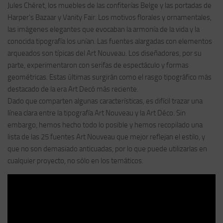
Jules Chéret, los muebles de las confiterías Belge y las portadas de
Harper’s Bazaar y Vanity Fair. Los motivos florales y ornamentales,
las imágenes elegantes que evocaban la armonía de la vida y la
conocida tipografía los unían. Las fuentes alargadas con elementos
arqueados son típicas del Art Nouveau. Los diseñadores, por su
parte, experimentaron con serifas de espectáculo y formas
geométricas. Estas últimas surgirán como el rasgo tipográfico más
destacado de la era Art Decó más reciente.
Dado que comparten algunas características, es difícil trazar una
línea clara entre la tipografía Art Nouveau y la Art Déco. Sin
embargo, hemos hecho todo lo posible y hemos recopilado una
lista de las 25 fuentes Art Nouveau que mejor reflejan el estilo, y
que no son demasiado anticuadas, por lo que puede utilizarlas en
cualquier proyecto, no sólo en los temáticos.