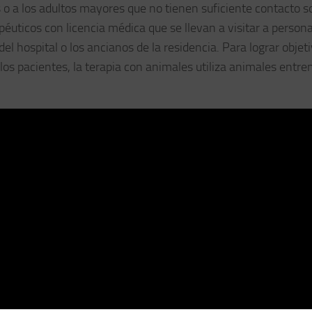
o a los adultos mayores que no tienen suficiente contacto so
péuticos con licencia médica que se llevan a visitar a person
l hospital o los ancianos de la residencia. Para lograr objet
 los pacientes, la terapia con animales utiliza animales entr