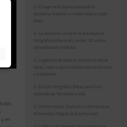
El auge de la joyería artesanal en
Barcelona: tradición y modernidad en cada
pieza
La revolución visual en la arquitectura:
fotografía profesional y render 3D unidos
para potenciar proyectos
La gestión de tasas en el entorno actual:
claves, retos y oportunidades para empresas
y ciudadanos
Estudio fotográfico Bilbao para fotos
corporativas, familiares y más
 todos
Centro médico: Evolución y referencia en
n
el bienestar integral de la comunidad
 y en
La figura del abogado de extranjería en