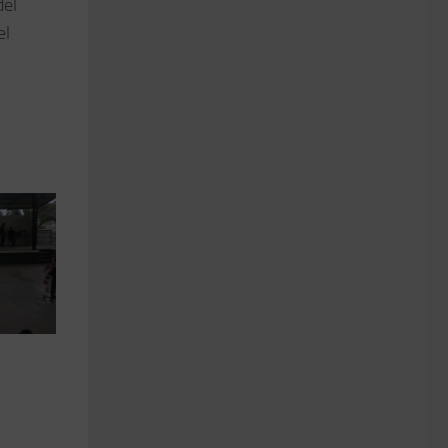
del
el