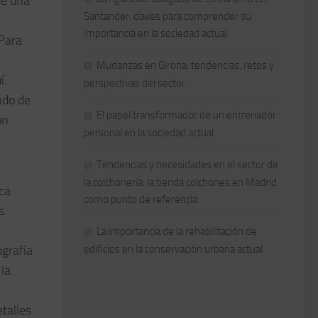
de una
Santander: claves para comprender su
importancia en la sociedad actual
Para
Mudanzas en Girona: tendencias, retos y
í.
perspectivas del sector
ndo de
El papel transformador de un entrenador
ón.
personal en la sociedad actual
Tendencias y necesidades en el sector de
la colchonería: la tienda colchones en Madrid
ca
como punto de referencia
s
La importancia de la rehabilitación de
ografía
edificios en la conservación urbana actual
la
talles