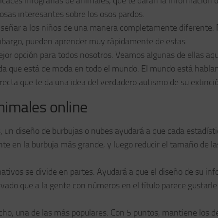
picaces infografías de animales, que te darán la información 
sas interesantes sobre los osos pardos.
nseñar a los niños de una manera completamente diferente. 
in embargo, pueden aprender muy rápidamente de estas
jor opción para todos nosotros. Veamos algunas de ellas aqu
da que está de moda en todo el mundo. El mundo está habla
orrecta que te da una idea del verdadero autismo de su extinci
nimales online
, un diseño de burbujas o nubes ayudará a que cada estadísti
nte en la burbuja más grande, y luego reducir el tamaño de la
ativos se divide en partes. Ayudará a que el diseño de su inf
do que a la gente con números en el título parece gustarle 
ucho, una de las más populares. Con 5 puntos, mantiene los de