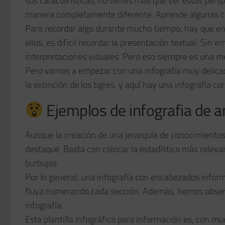
sus características, no tienes más que ver estas pers
manera completamente diferente. Aprende algunas co
Para recordar algo durante mucho tiempo, hay que e
ellos, es difícil recordar la presentación textual. S
interpretaciones visuales. Pero eso siempre es una me
Pero vamos a empezar con una infografía muy delica
la extinción de los tigres, y aquí hay una infografía c
Ejemplos de infografia de a
Aunque la creación de una jerarquía de conocimientos
destaque. Basta con colocar la estadística más releva
burbujas:
Por lo general, una infografía con encabezados inform
fluya numerando cada sección. Además, hemos observa
infografía.
Esta plantilla infográfica para información es, con m