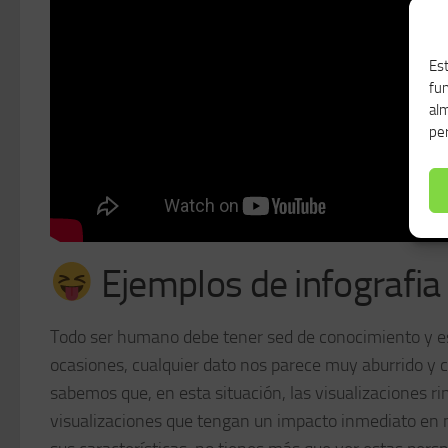
Est
fu
alm
per
Ejemplos de infografi
Todo ser humano debe tener sed de conocimiento y es
ocasiones, cualquier dato nos parece muy aburrido y cu
sabemos que, en esta situación, las visualizaciones r
visualizaciones que tengan un impacto inmediato en n