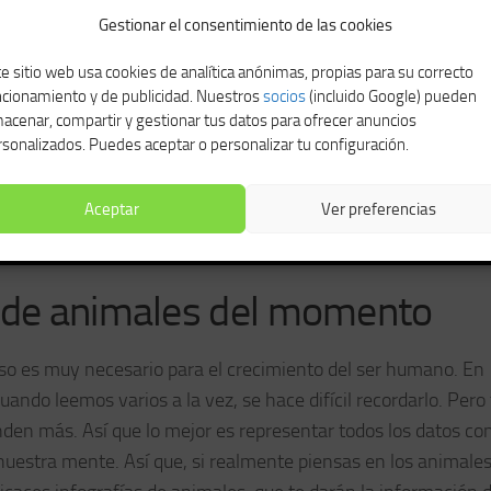
Gestionar el consentimiento de las cookies
e sitio web usa cookies de analítica anónimas, propias para su correcto
ncionamiento y de publicidad. Nuestros
socios
(incluido Google) pueden
acenar, compartir y gestionar tus datos para ofrecer anuncios
sonalizados. Puedes aceptar o personalizar tu configuración.
Aceptar
Ver preferencias
a de animales del momento
o es muy necesario para el crecimiento del ser humano. En
ando leemos varios a la vez, se hace difícil recordarlo. Pero
inden más. Así que lo mejor es representar todos los datos co
uestra mente. Así que, si realmente piensas en los animales