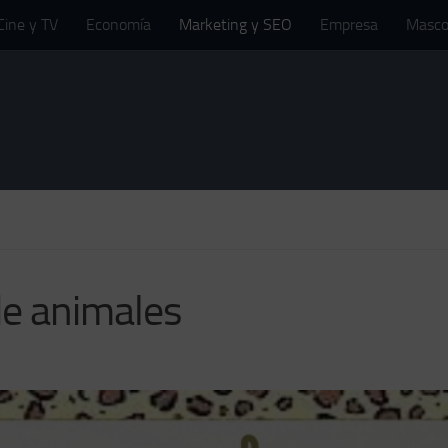
Cine y TV
Economía
Marketing y SEO
Empresa
Masco
de animales