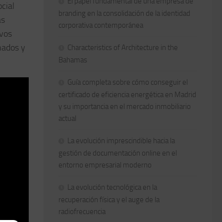
El papel fundamental de una empresa de
cial
branding en la consolidación de la identidad
as
corporativa contemporánea
ivos
enados y
Characteristics of Architecture in the
Bahamas
Guía completa sobre cómo conseguir el
certificado de eficiencia energética en Madrid
y su importancia en el mercado inmobiliario
actual
La evolución imprescindible hacia la
gestión de documentación online en el
entorno empresarial moderno
La evolución tecnológica en la
recuperación física y el auge de la
radiofrecuencia