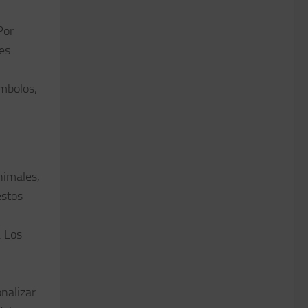
Por
es:
ímbolos,
nimales,
estos
. Los
onalizar